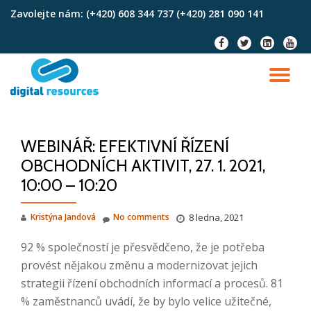
Zavolejte nám:
(+420) 608 344 737 (+420) 281 090 141
Skip
fa-
fa-
fa-
fa-
to
facebook
twitter
linkedin-
youtu
content
square
TO
NA
WEBINÁŘ: EFEKTIVNÍ ŘÍZENÍ
OBCHODNÍCH AKTIVIT, 27. 1. 2021,
10:00 – 10:20
Kristýna Jandová
No comments
8 ledna, 2021
92 % společností je přesvědčeno, že je potřeba
provést nějakou změnu a modernizovat jejich
strategii řízení obchodních informací a procesů. 81
% zaměstnanců uvádí, že by bylo velice užitečné,