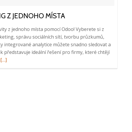
NG Z JEDNOHO MÍSTA
vity z jednoho místa pomocí Odoo! Vyberete si z
eting, správu sociálních sítí, tvorbu průzkumů,
íky integrované analytice můžete snadno sledovat a
představuje ideální řešení pro firmy, které chtějí
Read
a
[…]
more
about
Odoo:
Řiďte
celý
marketing
z
jednoho
místa