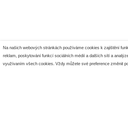
Na našich webových stránkách používáme cookies k zajištění funk
reklam, poskytování funkcí sociálních médií a dalších sítí a analýze
využívaním všech cookies. Vždy můžete své preference změnit p
Poděbradská 520
190 00 Praha 9