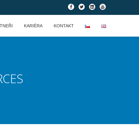
fa-
fa-
fa-
fa-
facebook
twitter
linkedin-
youtube
square
TNEŘI
KARIÉRA
KONTAKT
RCES