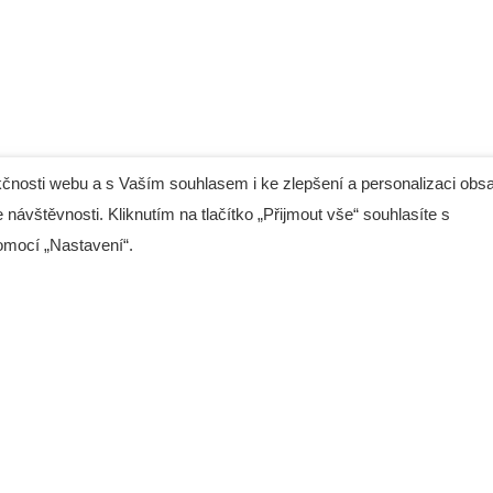
čnosti webu a s Vaším souhlasem i ke zlepšení a personalizaci obs
 návštěvnosti. Kliknutím na tlačítko „Přijmout vše“ souhlasíte s
tel.: (+420) 608 344 737
omocí „Nastavení“.
tel.: (+420) 281 090 141
Intu
/24
e-mail:
info@digres.cz
web:
www.digres.cz