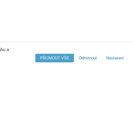
ahu a
PŘIJMOUT VŠE
Odmítnout
Nastavení
M-Files
o - Company Intelligence
Orange Solutions