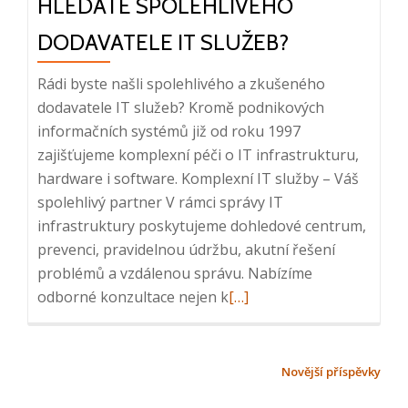
HLEDÁTE SPOLEHLIVÉHO
Resource
DODAVATELE IT SLUŽEB?
Rádi byste našli spolehlivého a zkušeného
dodavatele IT služeb? Kromě podnikových
informačních systémů již od roku 1997
zajišťujeme komplexní péči o IT infrastrukturu,
hardware i software. Komplexní IT služby – Váš
spolehlivý partner V rámci správy IT
infrastruktury poskytujeme dohledové centrum,
prevenci, pravidelnou údržbu, akutní řešení
problémů a vzdálenou správu. Nabízíme
Read
odborné konzultace nejen k
[…]
more
about
Hledáte
NAVIGACE
Novější příspěvky
spolehlivého
PRO