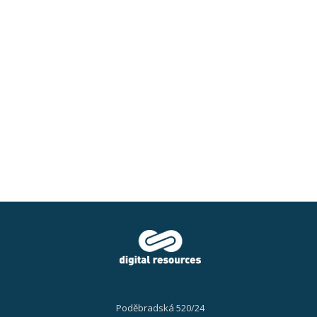
dodavatele
PŘÍSPĚVKY
IT
služeb?
Poděbradská 520/24