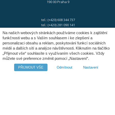
190 00 Praha 9
tel.: (+420) 608 344 737
tel.: (+420) 281 090 141
Na našich webových stránkách používáme cookies k zajištění
funkčnosti webu a s Vaším souhlasem i ke zlepšení a
e-mail:
info@digres.cz
personalizaci obsahu a reklam, poskytování funkcí sociálních
médií a dalších sítí a analýze návštěvnosti. Kliknutím na tlačítko
„Přijmout vše“ souhlasíte s využívaním všech cookies. Vždy
web:
www.digres.cz
můžete své preference změnit pomocí „Nastavení“.
PŘIJMOUT VŠE
Odmítnout
Nastavení
M-Files
Intuo - Company Intelligence
Orange Solutions