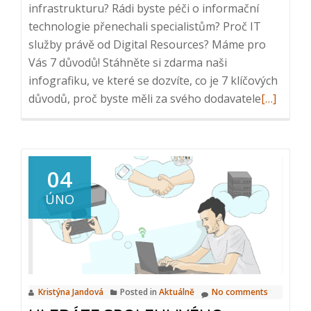
infrastrukturu? Rádi byste péči o informační
technologie přenechali specialistům? Proč IT
služby právě od Digital Resources? Máme pro
Vás 7 důvodů! Stáhněte si zdarma naši
infografiku, ve které se dozvíte, co je 7 klíčových
Read
důvodů, proč byste měli za svého dodavatele
[…]
more
about
Infografi
–
04
7
ÚNO
důvodů
pro
IT
služby
od
Kristýna Jandová
Posted in
Aktuálně
No comments
Digital