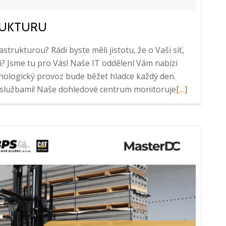
RUKTURU
rastrukturou? Rádi byste měli jistotu, že o Vaši síť,
i? Jsme tu pro Vás! Naše IT oddělení Vám nabízí
chnologický provoz bude běžet hladce každý den.
Read
i službami! Naše dohledové centrum monitoruje
[…]
more
about
Podpořte
Vaši
IT
infrastruktu