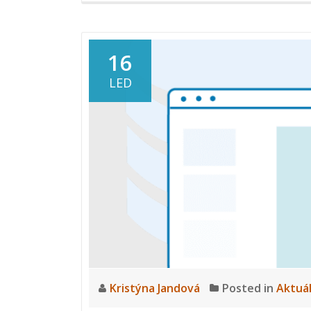
about
Případová
studie
16
ve
LED
společnosti
BPS
Průmyslové
Služby:
Správa
IT
Kristýna Jandová
Posted in
Aktuá