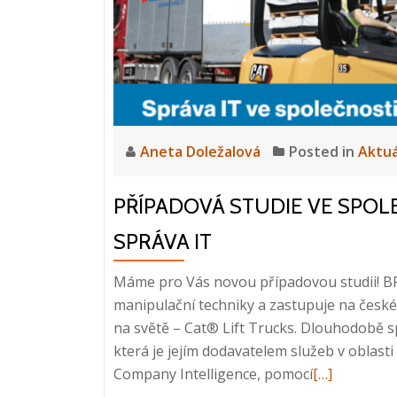
Aneta Doležalová
Posted in
Aktuá
PŘÍPADOVÁ STUDIE VE SPOL
SPRÁVA IT
Máme pro Vás novou případovou studii! BPS
manipulační techniky a zastupuje na české
na světě – Cat® Lift Trucks. Dlouhodobě sp
která je jejím dodavatelem služeb v oblast
Read
Company Intelligence, pomocí
[…]
more