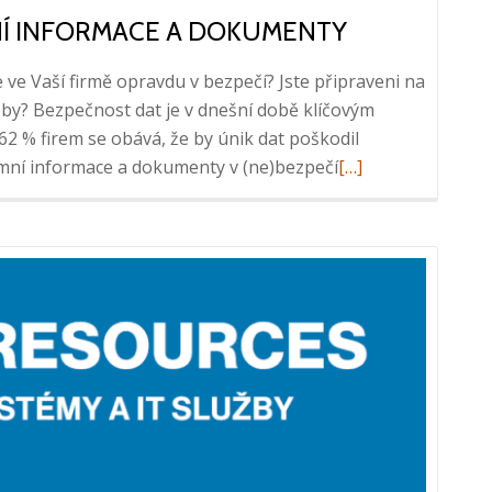
MNÍ INFORMACE A DOKUMENTY
ve Vaší firmě opravdu v bezpečí? Jste připraveni na
zby? Bezpečnost dat je v dnešní době klíčovým
 % firem se obává, že by únik dat poškodil
Read
emní informace a dokumenty v (ne)bezpečí
[…]
more
about
Jak
zabezpečit
Vaše
firemní
informace
a
dokumenty