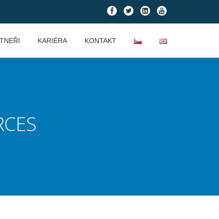
fa-
fa-
fa-
fa-
facebook
twitter
linkedin-
youtube
square
TNEŘI
KARIÉRA
KONTAKT
RCES