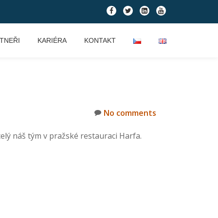
fa-
fa-
fa-
fa-
facebook
twitter
linkedin-
youtube
square
TNEŘI
KARIÉRA
KONTAKT
No comments
elý náš tým v pražské restauraci Harfa.