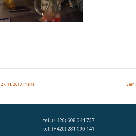
 27. 11. 2018, Praha
Semin
tel.: (+420) 608 344 737
tel.: (+420) 281 090 141