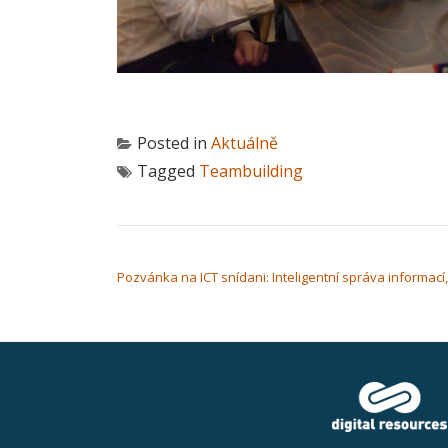
Posted in
Aktuálně
Tagged
Teambuilding
NAVIGACE PRO PŘÍSPĚVEK
Pozvánka na ICT snídani: Inteligentní správa informací,