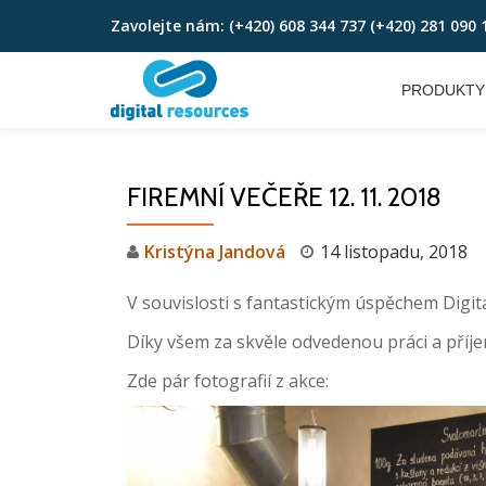
Zavolejte nám:
(+420) 608 344 737 (+420) 281 090 
Skip
to
PRODUKTY
content
FIREMNÍ VEČEŘE 12. 11. 2018
Kristýna Jandová
14 listopadu, 2018
V souvislosti s fantastickým úspěchem Digit
Díky všem za skvěle odvedenou práci a pří
Zde pár fotografií z akce: