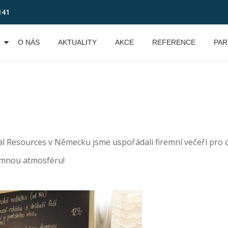
141
O NÁS
AKTUALITY
AKCE
REFERENCE
PAR
al Resources v Německu jsme uspořádali firemní večeři pro c
jemnou atmosféru!