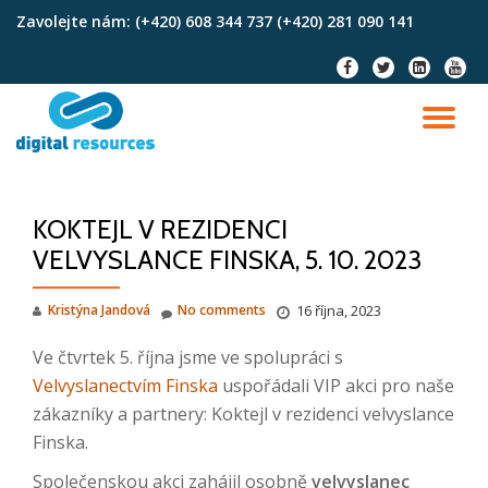
Zavolejte nám:
(+420) 608 344 737 (+420) 281 090 141
Skip
fa-
fa-
fa-
fa-
to
facebook
twitter
linkedin-
youtu
content
square
TO
NA
KOKTEJL V REZIDENCI
VELVYSLANCE FINSKA, 5. 10. 2023
Kristýna Jandová
No comments
16 října, 2023
Ve čtvrtek 5. října jsme ve spolupráci s
Velvyslanectvím Finska
uspořádali VIP akci pro naše
zákazníky a partnery: Koktejl v rezidenci velvyslance
Finska.
Společenskou akci zahájil osobně
velvyslanec