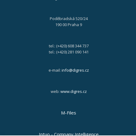
Poděbradská 520/24
190 00 Praha 9
tel.: (+420) 608 344 737
tel.: (+420) 281 090 141
e-mail:
info@digres.cz
web:
www.digres.cz
M-Files
Intuo - Company Intelligence