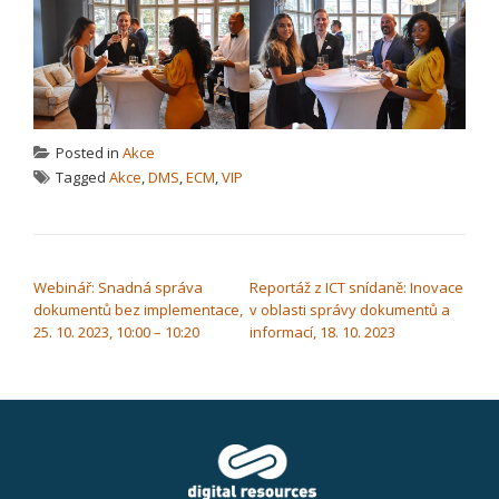
Posted in
Akce
Tagged
Akce
,
DMS
,
ECM
,
VIP
NAVIGACE PRO PŘÍSPĚVEK
Webinář: Snadná správa
Reportáž z ICT snídaně: Inovace
dokumentů bez implementace,
v oblasti správy dokumentů a
25. 10. 2023, 10:00 – 10:20
informací, 18. 10. 2023