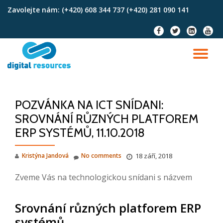
Zavolejte nám:
(+420) 608 344 737 (+420) 281 090 141
Skip
fa-
fa-
fa-
fa-
to
facebook
twitter
linkedin-
youtu
content
square
TO
NA
POZVÁNKA NA ICT SNÍDANI:
SROVNÁNÍ RŮZNÝCH PLATFOREM
ERP SYSTÉMŮ, 11.10.2018
Kristýna Jandová
No comments
18 září, 2018
Zveme Vás na technologickou snídani s názvem
Srovnání různých platforem ERP
systémů