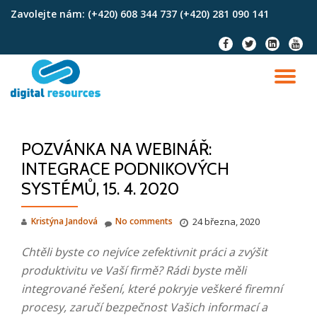
Zavolejte nám:
(+420) 608 344 737 (+420) 281 090 141
Skip
fa-
fa-
fa-
fa-
to
facebook
twitter
linkedin-
youtu
content
square
TO
NA
POZVÁNKA NA WEBINÁŘ:
INTEGRACE PODNIKOVÝCH
SYSTÉMŮ, 15. 4. 2020
Kristýna Jandová
No comments
24 března, 2020
Chtěli byste co nejvíce zefektivnit práci a zvýšit
produktivitu ve Vaší firmě? Rádi byste měli
integrované řešení, které pokryje veškeré firemní
procesy, zaručí bezpečnost Vašich informací a