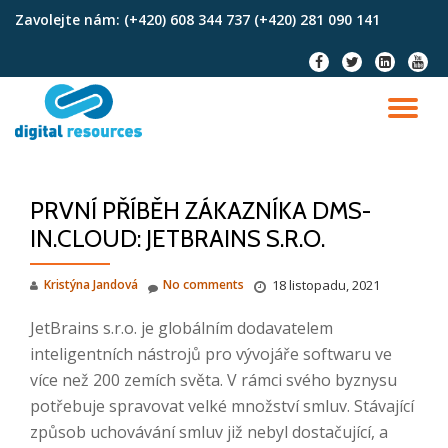
Zavolejte nám:
(+420) 608 344 737 (+420) 281 090 141
Skip
fa-
fa-
fa-
fa-
to
facebook
twitter
linkedin-
youtu
content
square
TO
NA
PRVNÍ PŘÍBĚH ZÁKAZNÍKA DMS-
IN.CLOUD: JETBRAINS S.R.O.
Kristýna Jandová
No comments
18 listopadu, 2021
JetBrains s.r.o. je globálním dodavatelem
inteligentních nástrojů pro vývojáře softwaru ve
více než 200 zemích světa. V rámci svého byznysu
potřebuje spravovat velké množství smluv. Stávající
způsob uchovávání smluv již nebyl dostačující, a