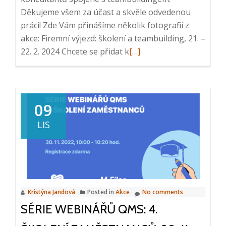
Děkujeme všem za účast a skvěle odvedenou
práci! Zde Vám přinášíme několik fotografií z
akce: Firemní výjezd: školení a teambuilding, 21. –
Read
22. 2. 2024 Chcete se přidat k
[…]
more
about
Firemní
výjezd
09
21.
LIS
–
22.
2.
2024
Kristýna Jandová
Posted in
Akce
No comments
SÉRIE WEBINÁŘŮ QMS: 4.