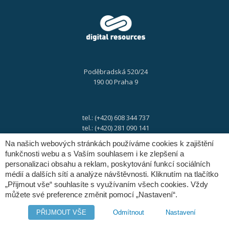
Poděbradská 520/24
190 00 Praha 9
tel.: (+420) 608 344 737
tel.: (+420) 281 090 141
Na našich webových stránkách používáme cookies k zajištění
funkčnosti webu a s Vaším souhlasem i ke zlepšení a
e-mail:
info@digres.cz
personalizaci obsahu a reklam, poskytování funkcí sociálních
médií a dalších sítí a analýze návštěvnosti. Kliknutím na tlačítko
„Přijmout vše“ souhlasíte s využívaním všech cookies. Vždy
web:
www.digres.cz
můžete své preference změnit pomocí „Nastavení“.
PŘIJMOUT VŠE
Odmítnout
Nastavení