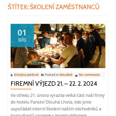
ŠTÍTEK:
ŠKOLENÍ ZAMĚSTNANCŮ
01
BŘE
Kristýna Jandová
Posted in
Aktuálně
No comments
FIREMNÍ VÝJEZD 21. – 22. 2. 2024
Ve středu 21. února vyrazila velká část naší firmy
do hotelu Panství Dlouhá Lhota, kde jsme
uspořádali interní školení našich obchodníků a
konzultantů spojené s teambuildingem.