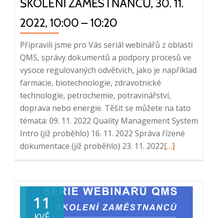
ŠKOLENÍ ZAMĚSTNANCŮ, 30. 11.
2022, 10:00 – 10:20
Připravili jsme pro Vás seriál webinářů z oblasti
QMS, správy dokumentů a podpory procesů ve
vysoce regulovaných odvětvích, jako je například
farmacie, biotechnologie, zdravotnické
technologie, petrochemie, potravinářství,
doprava nebo energie. Těšit se můžete na tato
témata: 09. 11. 2022 Quality Management System
Intro (již proběhlo) 16. 11. 2022 Správa řízené
Read
dokumentace (již proběhlo) 23. 11. 2022
[…]
more
about
Série
webinářů
11
QMS:
KVĚ