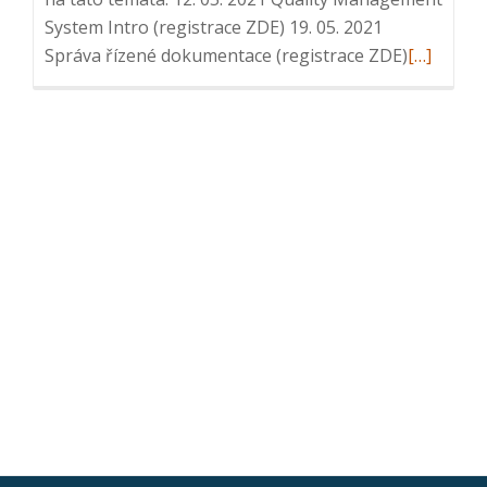
System Intro (registrace ZDE) 19. 05. 2021
Read
Správa řízené dokumentace (registrace ZDE)
[…]
more
about
Série
webinářů
QMS:
4.
Školení
zaměstna
2.
6.
2021,
10:00
–
10:20