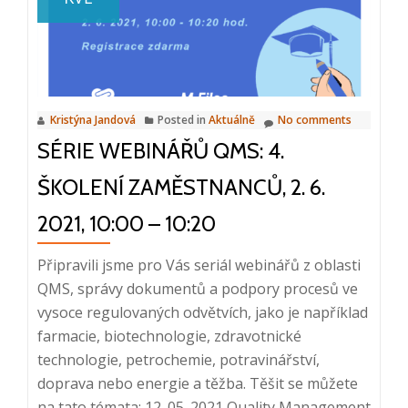
4.
Školení
zaměstnanců,
30.
11.
Kristýna Jandová
Posted in
Aktuálně
No comments
2022,
SÉRIE WEBINÁŘŮ QMS: 4.
10:00
–
ŠKOLENÍ ZAMĚSTNANCŮ, 2. 6.
10:20
2021, 10:00 – 10:20
Připravili jsme pro Vás seriál webinářů z oblasti
QMS, správy dokumentů a podpory procesů ve
vysoce regulovaných odvětvích, jako je například
farmacie, biotechnologie, zdravotnické
technologie, petrochemie, potravinářství,
doprava nebo energie a těžba. Těšit se můžete
na tato témata: 12. 05. 2021 Quality Management