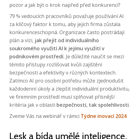
pozor a jak být o krok napřed před konkurencí?
79 % vedoucích pracovníků považuje používání AI
za klíčový faktor k tomu, aby jejich firma zůstala
konkurenceschopná. Organizace často postrádají
plán a vizi,
jak přejít od individuálního
soukromého využití AI k jejímu využití v
podnikovém prostředí.
Je důležité naučit se mezi
těmito přístupy rozlišovat kvůli zajištění
bezpečnosti a efektivity v různých kontextech.
Zatímco AI pro osobní potřebu může zjednodušit
každodenní úkoly a zlepšit individuální produktivitu,
ve firemním prostředí musí splňovat přísnější
kritéria jak v oblasti
bezpečnosti, tak spolehlivosti
.
Zveme Vás na webinář v rámci
Týdne inovací 2024
Lesk a bída umělé inteligence,