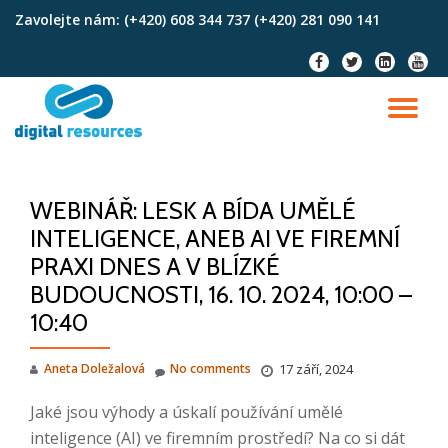
Zavolejte nám:
(+420) 608 344 737 (+420) 281 090 141
Skip
fa-
fa-
fa-
fa-
to
facebook
twitter
linkedin-
youtu
content
square
TO
NA
WEBINÁŘ: LESK A BÍDA UMĚLÉ
INTELIGENCE, ANEB AI VE FIREMNÍ
PRAXI DNES A V BLÍZKÉ
BUDOUCNOSTI, 16. 10. 2024, 10:00 –
10:40
Aneta Doležalová
No comments
17 září, 2024
Jaké jsou výhody a úskalí používání umělé
inteligence (AI) ve firemním prostředí? Na co si dát