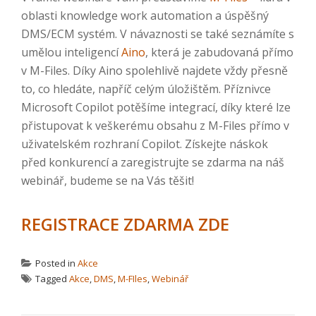
oblasti knowledge work automation a úspěšný
DMS/ECM systém. V návaznosti se také seznámíte s
umělou inteligencí
Aino
, která je zabudovaná přímo
v M-Files. Díky Aino spolehlivě najdete vždy přesně
to, co hledáte, napříč celým úložištěm. Příznivce
Microsoft Copilot potěšíme integrací, díky které lze
přistupovat k veškerému obsahu z M-Files přímo v
uživatelském rozhraní Copilot. Získejte náskok
před konkurencí a zaregistrujte se zdarma na náš
webinář, budeme se na Vás těšit!
REGISTRACE ZDARMA ZDE
Posted in
Akce
Tagged
Akce
,
DMS
,
M-FIles
,
Webinář