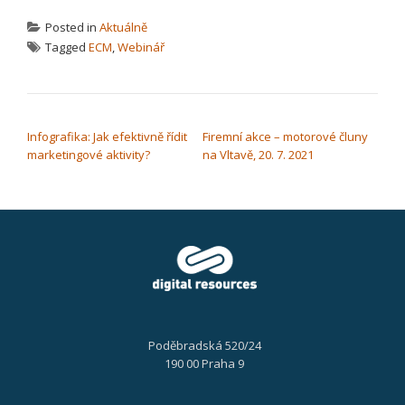
Posted in
Aktuálně
Tagged
ECM
,
Webinář
NAVIGACE PRO PŘÍSPĚVEK
Infografika: Jak efektivně řídit
Firemní akce – motorové čluny
marketingové aktivity?
na Vltavě, 20. 7. 2021
Poděbradská 520/24
190 00 Praha 9