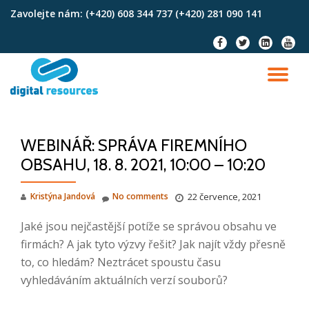
Zavolejte nám:
(+420) 608 344 737 (+420) 281 090 141
Skip
fa-
fa-
fa-
fa-
to
facebook
twitter
linkedin-
youtu
content
square
TO
NA
WEBINÁŘ: SPRÁVA FIREMNÍHO
OBSAHU, 18. 8. 2021, 10:00 – 10:20
Kristýna Jandová
No comments
22 července, 2021
Jaké jsou nejčastější potíže se správou obsahu ve
firmách? A jak tyto výzvy řešit? Jak najít vždy přesně
to, co hledám? Neztrácet spoustu času
vyhledáváním aktuálních verzí souborů?