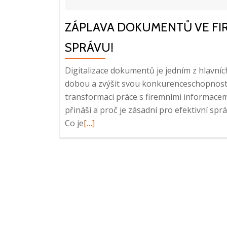
ZÁPLAVA DOKUMENTŮ VE FIRM
SPRÁVU!
Digitalizace dokumentů je jedním z hlavníc
dobou a zvýšit svou konkurenceschopnost. 
transformaci práce s firemními informacemi
přináší a proč je zásadní pro efektivní s
Read
Co je
[…]
more
about
Záplava
dokumentů
ve
firmě?
Čas