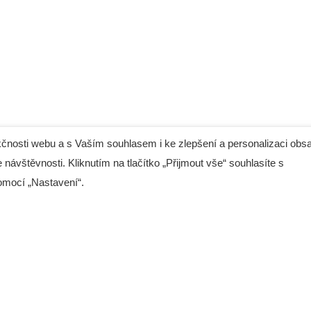
čnosti webu a s Vaším souhlasem i ke zlepšení a personalizaci obs
 návštěvnosti. Kliknutím na tlačítko „Přijmout vše“ souhlasíte s
tel.: (+420) 608 344 737
omocí „Nastavení“.
tel.: (+420) 281 090 141
Intu
/24
e-mail:
info@digres.cz
web:
www.digres.cz