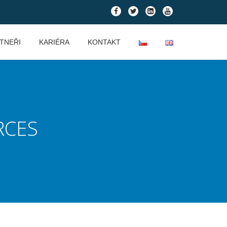
fa-
fa-
fa-
fa-
facebook
twitter
linkedin-
youtube
square
TNEŘI
KARIÉRA
KONTAKT
RCES