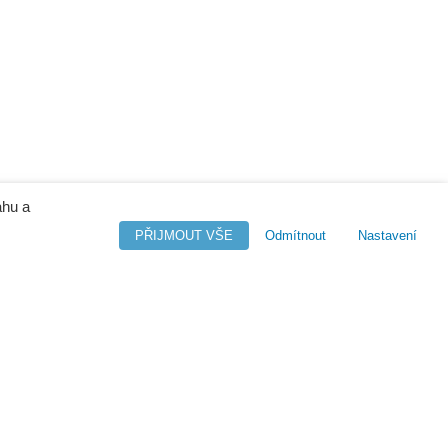
ahu a
PŘIJMOUT VŠE
Odmítnout
Nastavení
M-Files
o - Company Intelligence
Orange Solutions