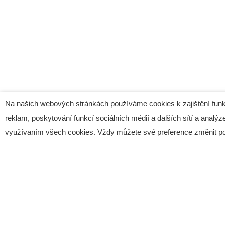
přejít
na
digitální
správu!
Na našich webových stránkách používáme cookies k zajištění funk
reklam, poskytování funkcí sociálních médií a dalších sítí a analýze
využívaním všech cookies. Vždy můžete své preference změnit p
Poděbradská 520
190 00 Praha 9