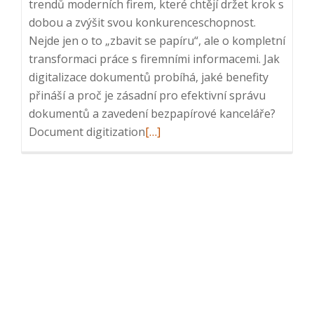
trendů moderních firem, které chtějí držet krok s
dobou a zvýšit svou konkurenceschopnost.
Nejde jen o to „zbavit se papíru“, ale o kompletní
transformaci práce s firemními informacemi. Jak
digitalizace dokumentů probíhá, jaké benefity
přináší a proč je zásadní pro efektivní správu
dokumentů a zavedení bezpapírové kanceláře?
Read
Document digitization
[…]
more
about
Flooded
with
documents
at
work?
Time
to
go