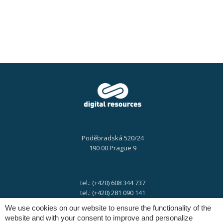
digital!
Poděbradská 520/24
190 00 Prague 9
tel.: (+420) 608 344 737
tel.: (+420) 281 090 141
We use cookies on our website to ensure the functionality of the
website and with your consent to improve and personalize
e-mail:
info@digres.cz