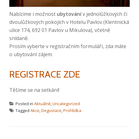
Nabízíme i možnost
ubytování
v jednolůžkových či
dvoulůžkových pokojích v Hotelu Pavlov (Klentnická
ulice 174, 692 01 Pavlov u Mikulova), včetně
snídaně.
Prosím vyberte v registračním formuláři, zda máte
o ubytování zájem.
REGISTRACE ZDE
Těšíme se na setkání!
Posted in
Aktuálně
,
Uncategorized
Tagged
Akce
,
Degustace
,
Prohlídka
NAVIGACE PRO PŘÍSPĚVEK