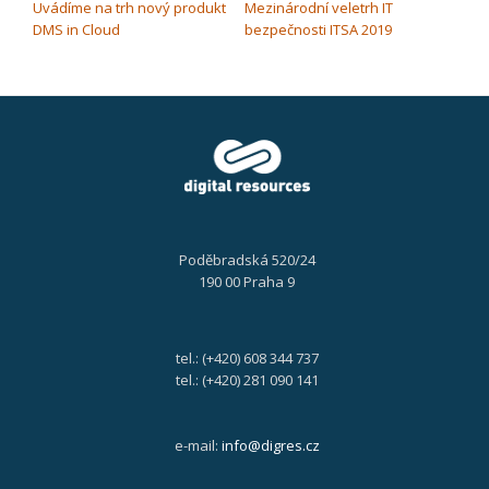
Uvádíme na trh nový produkt
Mezinárodní veletrh IT
DMS in Cloud
bezpečnosti ITSA 2019
Poděbradská 520/24
190 00 Praha 9
tel.: (+420) 608 344 737
tel.: (+420) 281 090 141
e-mail:
info@digres.cz