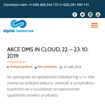
Zavolejte nám:
(+420) 608 344 737 (+420) 281 090 141
Skip
fa-
fa-
fa-
fa-
to
facebook
twitter
linkedin-
youtu
content
square
TO
NA
AKCE DMS IN CLOUD, 22. – 23. 10.
2019
Kristýna Jandová
No comments
27 září, 2019
Ve spolupráci se společností DataSpring s.r.o. Vás
zveme na unikátní exkurzi, seminář a ochutnávku
kvalitních vín v souvislosti se slavnostním
spuštěním nového produktu