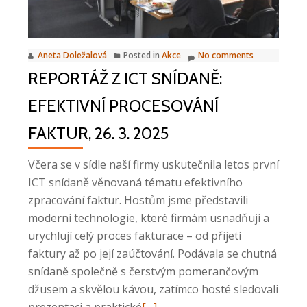
9.
4.
2025
Aneta Doležalová
Posted in
Akce
No comments
REPORTÁŽ Z ICT SNÍDANĚ:
EFEKTIVNÍ PROCESOVÁNÍ
FAKTUR, 26. 3. 2025
Včera se v sídle naší firmy uskutečnila letos první
ICT snídaně věnovaná tématu efektivního
zpracování faktur. Hostům jsme představili
moderní technologie, které firmám usnadňují a
urychlují celý proces fakturace – od přijetí
faktury až po její zaúčtování. Podávala se chutná
snídaně společně s čerstvým pomerančovým
džusem a skvělou kávou, zatímco hosté sledovali
Read
prezentaci a praktické
[…]