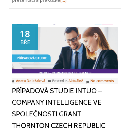
more
about
Reportáž
z
18
ICT
BŘE
snídaně:
Efektivní
procesování
faktur,
26.
Aneta Doležalová
Posted in
Aktuálně
No comments
3.
PŘÍPADOVÁ STUDIE INTUO –
2025
COMPANY INTELLIGENCE VE
SPOLEČNOSTI GRANT
THORNTON CZECH REPUBLIC