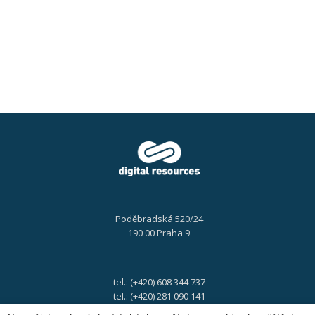
Vaše
podnikání,
13.
2.
2025,
10:00
–
10:20
Poděbradská 520/24
190 00 Praha 9
tel.: (+420) 608 344 737
tel.: (+420) 281 090 141