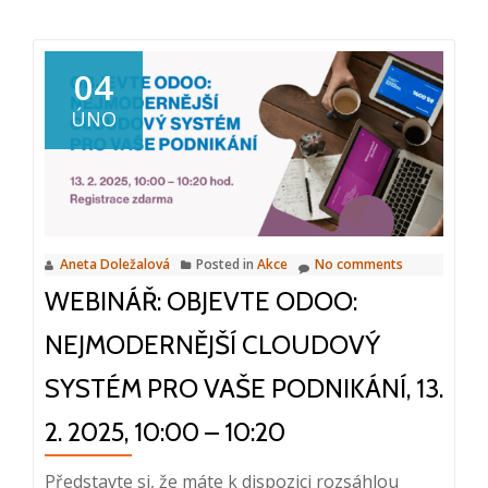
about
Webinář:
Knowledge
04
Work
ÚNO
Automation:
Klíč
k
moderní
digitalizaci,
Aneta Doležalová
Posted in
Akce
No comments
26.
WEBINÁŘ: OBJEVTE ODOO:
2.
2025,
NEJMODERNĚJŠÍ CLOUDOVÝ
10:00
–
SYSTÉM PRO VAŠE PODNIKÁNÍ, 13.
10:20
2. 2025, 10:00 – 10:20
Představte si, že máte k dispozici rozsáhlou