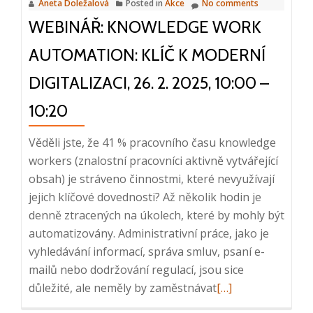
Aneta Doležalová
Posted in
Akce
No comments
WEBINÁŘ: KNOWLEDGE WORK
AUTOMATION: KLÍČ K MODERNÍ
DIGITALIZACI, 26. 2. 2025, 10:00 –
10:20
Věděli jste, že 41 % pracovního času knowledge
workers (znalostní pracovníci aktivně vytvářející
obsah) je stráveno činnostmi, které nevyužívají
jejich klíčové dovednosti? Až několik hodin je
denně ztracených na úkolech, které by mohly být
automatizovány. Administrativní práce, jako je
vyhledávání informací, správa smluv, psaní e-
mailů nebo dodržování regulací, jsou sice
Read
důležité, ale neměly by zaměstnávat
[…]
more