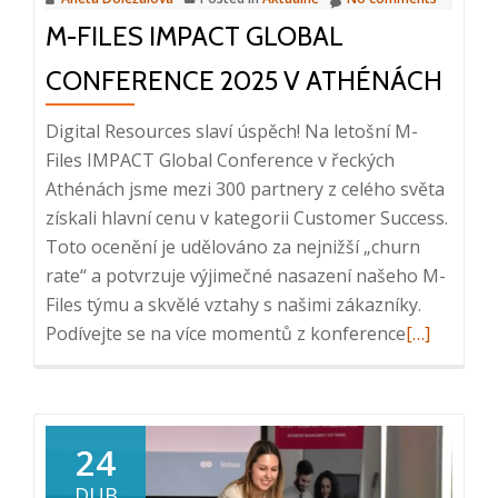
10:00
M-FILES IMPACT GLOBAL
–
10:20
CONFERENCE 2025 V ATHÉNÁCH
Digital Resources slaví úspěch! Na letošní M-
Files IMPACT Global Conference v řeckých
Athénách jsme mezi 300 partnery z celého světa
získali hlavní cenu v kategorii Customer Success.
Toto ocenění je udělováno za nejnižší „churn
rate“ a potvrzuje výjimečné nasazení našeho M-
Files týmu a skvělé vztahy s našimi zákazníky.
Read
Podívejte se na více momentů z konference
[…]
more
about
M-
Files
24
IMPACT
DUB