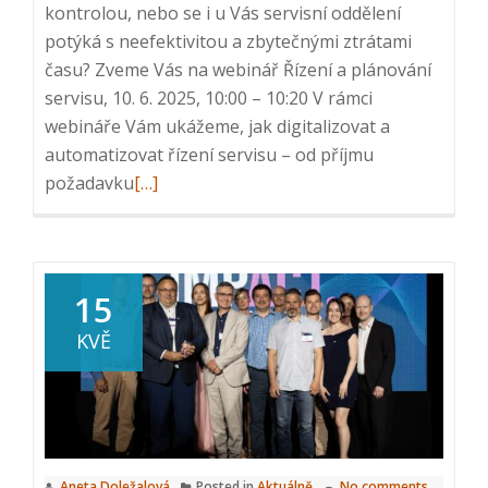
kontrolou, nebo se i u Vás servisní oddělení
potýká s neefektivitou a zbytečnými ztrátami
času? Zveme Vás na webinář Řízení a plánování
servisu, 10. 6. 2025, 10:00 – 10:20 V rámci
webináře Vám ukážeme, jak digitalizovat a
automatizovat řízení servisu – od příjmu
Read
požadavku
[…]
more
about
Webinář:
Řízení
15
a
KVĚ
plánování
servisu,
10.
6.
2025,
Aneta Doležalová
Posted in
Aktuálně
No comments