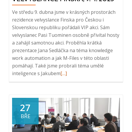
procesů,
23.
Ve středu 9. dubna jsme v krásných prostorách
4.
rezidence velvyslance Finska pro Českou i
2025
Slovenskou republiku pořádali VIP akci. Sám
velvyslanec Pasi Tuominen osobně přivítal hosty
a zahájil samotnou akci. Proběhla krátká
prezentace Jana Sedláčka na téma knowledge
work automation a jak M-Files v této oblasti
pomáhají. Také jsme probrali téma umělé
Read
inteligence s Jakubem
[…]
more
about
Koktejl
v
27
rezidenci
BŘE
velvyslance
Finska,