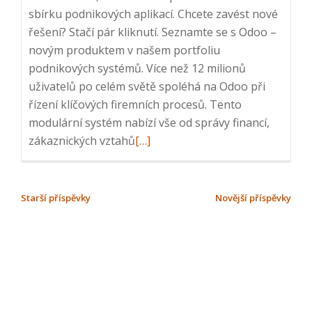
sbírku podnikových aplikací. Chcete zavést nové
řešení? Stačí pár kliknutí. Seznamte se s Odoo –
novým produktem v našem portfoliu
podnikových systémů. Více než 12 milionů
uživatelů po celém světě spoléhá na Odoo při
řízení klíčových firemních procesů. Tento
modulární systém nabízí vše od správy financí,
Read
zákaznických vztahů
[…]
more
about
Webinář:
NAVIGACE
Starší příspěvky
Novější příspěvky
Objevte
PRO
Odoo:
PŘÍSPĚVKY
Nejmodernější
cloudový
systém
pro