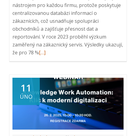
nástrojem pro každou firmu, protože poskytuje
centralizovanou databázi informací o
zákaznících, což usnadňuje spolupráci
obchodníků a zajišťuje přesnost dat a
reportování. V roce 2023 proběhl výzkum
zaměřený na zákaznický servis. Výsledky ukazují,
Read
že pro 78 %
[…]
more
about
Odoo
CRM:
11
Efektivní
ÚNO
řízení
vztahů
se
zákazníky