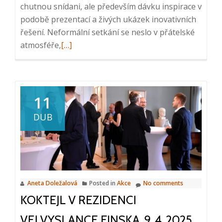
chutnou snídani, ale především dávku inspirace v
podobě prezentací a živých ukázek inovativních
řešení. Neformální setkání se neslo v přátelské
Read
atmosféře,
[…]
more
about
Reportáž
z
11
ICT
DUB
snídaně:
Inovace
v
oblasti
správy
Aneta Doležalová
Posted in
Akce
No comments
dokumentů
KOKTEJL V REZIDENCI
a
firemních
VELVYSLANCE FINSKA, 9. 4. 2025