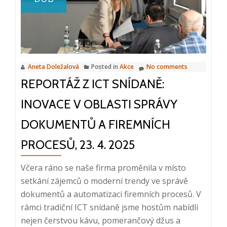
Global
Conferenc
2025
v
Athénách
Aneta Doležalová
Posted in
Akce
No comments
REPORTÁŽ Z ICT SNÍDANĚ:
INOVACE V OBLASTI SPRÁVY
DOKUMENTŮ A FIREMNÍCH
PROCESŮ, 23. 4. 2025
Včera ráno se naše firma proměnila v místo
setkání zájemců o moderní trendy ve správě
dokumentů a automatizaci firemních procesů. V
rámci tradiční ICT snídaně jsme hostům nabídli
nejen čerstvou kávu, pomerančový džus a