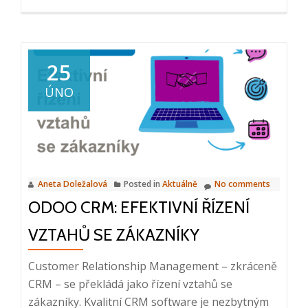
more
about
Firemní
akce:
25
laser
ÚNO
game
a
večeře,
11.
3.
Aneta Doležalová
Posted in
Aktuálně
No comments
2025
ODOO CRM: EFEKTIVNÍ ŘÍZENÍ
VZTAHŮ SE ZÁKAZNÍKY
Customer Relationship Management – zkráceně
CRM – se překládá jako řízení vztahů se
zákazníky. Kvalitní CRM software je nezbytným