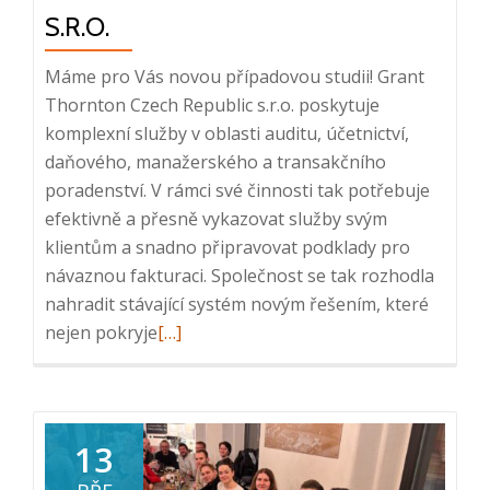
S.R.O.
Máme pro Vás novou případovou studii! Grant
Thornton Czech Republic s.r.o. poskytuje
komplexní služby v oblasti auditu, účetnictví,
daňového, manažerského a transakčního
poradenství. V rámci své činnosti tak potřebuje
efektivně a přesně vykazovat služby svým
klientům a snadno připravovat podklady pro
návaznou fakturaci. Společnost se tak rozhodla
nahradit stávající systém novým řešením, které
Read
nejen pokryje
[…]
more
about
Případová
studie
13
Intuo