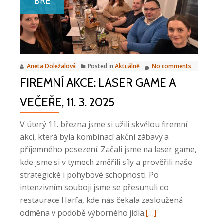
BŘE
–
Company
Intelligence
ve
společnosti
Aneta Doležalová
Posted in
Aktuálně
No comments
Grant
FIREMNÍ AKCE: LASER GAME A
Thornton
Czech
VEČEŘE, 11. 3. 2025
Republic
s.r.o.
V úterý 11. března jsme si užili skvělou firemní
akci, která byla kombinací akční zábavy a
příjemného posezení. Začali jsme na laser game,
kde jsme si v týmech změřili síly a prověřili naše
strategické i pohybové schopnosti. Po
intenzivním souboji jsme se přesunuli do
restaurace Harfa, kde nás čekala zasloužená
Read
odměna v podobě výborného jídla.
[…]