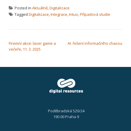
Posted in
Aktuálně
,
Digitalizace
Tagged
Digitalizace
,
Integrace
,
Intuo
,
Případová studie
NAVIGACE PRO PŘÍSPĚVEK
Firemní akce: laser game a
AI: řešení informačního chaosu
večeře, 11. 3. 2025
Poděbradská 520/24
190 00 Praha 9