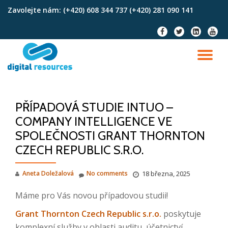
Zavolejte nám:
(+420) 608 344 737 (+420) 281 090 141
Skip
fa-
fa-
fa-
fa-
to
facebook
twitter
linkedin-
youtu
content
square
TO
NA
PŘÍPADOVÁ STUDIE INTUO –
COMPANY INTELLIGENCE VE
SPOLEČNOSTI GRANT THORNTON
CZECH REPUBLIC S.R.O.
Aneta Doležalová
No comments
18 března, 2025
Máme pro Vás novou případovou studii!
Grant Thornton Czech Republic s.r.o.
poskytuje
komplexní služby v oblasti auditu, účetnictví,