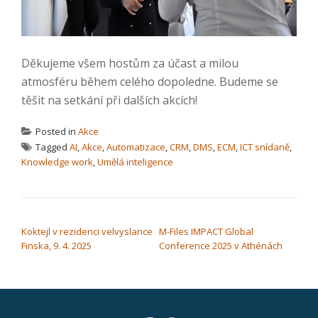
Děkujeme všem hostům za účast a milou
atmosféru během celého dopoledne. Budeme se
těšit na setkání při dalších akcích!
Posted in
Akce
Tagged
AI
,
Akce
,
Automatizace
,
CRM
,
DMS
,
ECM
,
ICT snídaně
,
Knowledge work
,
Umělá inteligence
NAVIGACE PRO PŘÍSPĚVEK
Koktejl v rezidenci velvyslance
M-Files IMPACT Global
Finska, 9. 4. 2025
Conference 2025 v Athénách