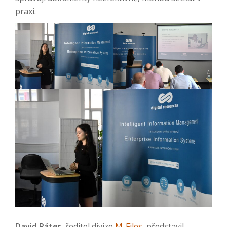
praxi.
David Páter
, ředitel divize
M-Files
, představil