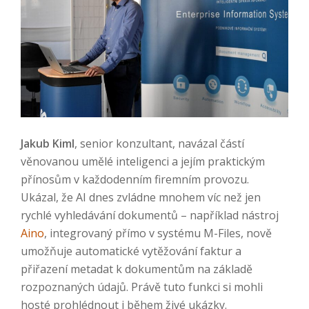
Jakub Kiml
, senior konzultant, navázal částí
věnovanou umělé inteligenci a jejím praktickým
přínosům v každodenním firemním provozu.
Ukázal, že AI dnes zvládne mnohem víc než jen
rychlé vyhledávání dokumentů – například nástroj
Aino
, integrovaný přímo v systému M-Files, nově
umožňuje automatické vytěžování faktur a
přiřazení metadat k dokumentům na základě
rozpoznaných údajů. Právě tuto funkci si mohli
hosté prohlédnout i během živé ukázky.