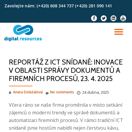
Zavolejte nám:
(+420) 608 344 737 (+420) 281 090 141
Skip
fa-
fa-
fa-
fa-
to
facebook
twitter
linkedin-
youtu
content
square
TO
NA
REPORTÁŽ Z ICT SNÍDANĚ: INOVACE
V OBLASTI SPRÁVY DOKUMENTŮ A
FIREMNÍCH PROCESŮ, 23. 4. 2025
Aneta Doležalová
No comments
24 dubna, 2025
Včera ráno se naše firma proměnila v místo setkání
zájemců o moderní trendy ve správě dokumentů a
automatizaci firemních procesů. V rámci tradiční ICT
snídaně jsme hostům nabídli nejen čerstvou kávu,