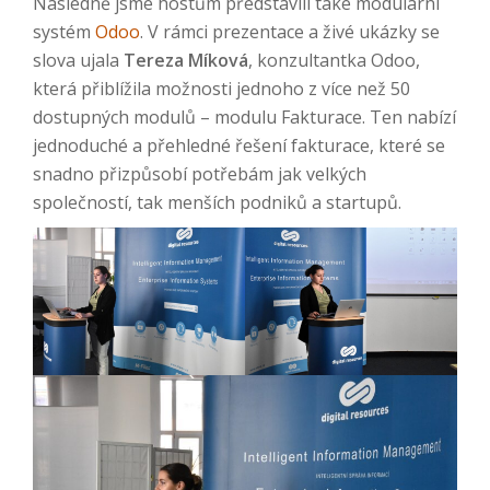
Následně jsme hostům představili také modulární
systém
Odoo
. V rámci prezentace a živé ukázky se
slova ujala
Tereza Míková
, konzultantka Odoo,
která přiblížila možnosti jednoho z více než 50
dostupných modulů – modulu Fakturace. Ten nabízí
jednoduché a přehledné řešení fakturace, které se
snadno přizpůsobí potřebám jak velkých
společností, tak menších podniků a startupů.