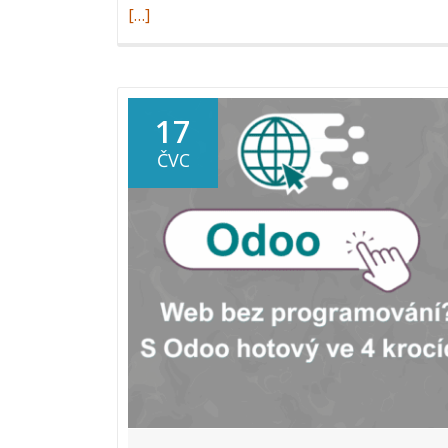
[…]
17
ČVC