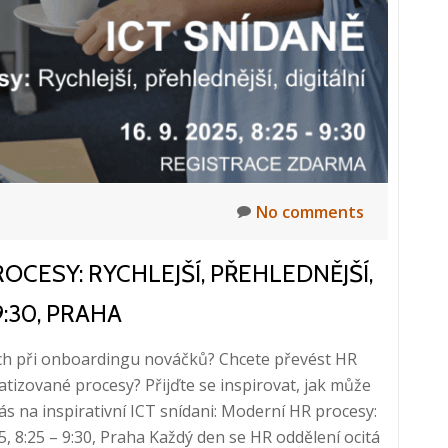
No comments
OCESY: RYCHLEJŠÍ, PŘEHLEDNĚJŠÍ,
 9:30, PRAHA
lech při onboardingu nováčků? Chcete převést HR
atizované procesy? Přijďte se inspirovat, jak může
ás na inspirativní ICT snídani: Moderní HR procesy:
Read
025, 8:25 – 9:30, Praha Každý den se HR oddělení ocitá