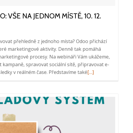
 VŠE NA JEDNOM MÍSTĚ, 10. 12.
avovat přehledně z jednoho místa? Odoo přichází
eré marketingové aktivity. Denně tak pomáhá
 marketingové procesy. Na webináři Vám ukážeme,
t kampaně, spravovat sociální sítě, připravovat e-
Read
ýsledky v reálném čase. Představíme také
[…]
more
about
Webinář:
Marketing
v
Odoo:
Vše