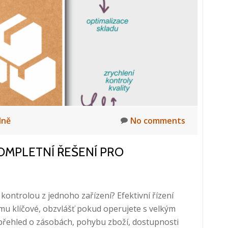
na
jednom
místě,
10.
12.
2025,
10:00-
10:20
lně
No comments
OMPLETNÍ ŘEŠENÍ PRO
kontrolou z jednoho zařízení? Efektivní řízení
mu klíčové, obzvlášť pokud operujete s velkým
řehled o zásobách, pohybu zboží, dostupnosti