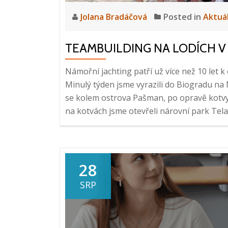
Jolana Bradáčová
Posted in
Aktuá
TEAMBUILDING NA LODÍCH 
Námořní jachting patří už více než 10 let 
Minulý týden jsme vyrazili do Biogradu na M
se kolem ostrova Pašman, po opravě kotvy 
na kotvách jsme otevřeli nárovní park Tela
28
SRP