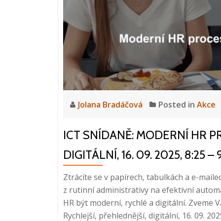
Jolana Bradáčová
Posted in
Akce
ICT SNÍDANĚ: MODERNÍ HR PR
DIGITÁLNÍ, 16. 09. 2025, 8:25 –
Ztrácíte se v papírech, tabulkách a e-mai
z rutinní administrativy na efektivní autom
HR být moderní, rychlé a digitální. Zveme V
Rychlejší, přehlednější, digitální, 16. 09. 2