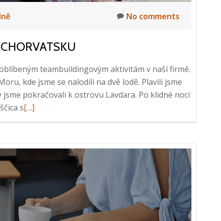
lně
No comments
V CHORVATSKU
k oblíbeným teambuildingovým aktivitám v naší firmě.
oru, kde jsme se nalodili na dvě lodě. Plavili jsme
jsme pokračovali k ostrovu Lavdara. Po klidné noci
Read
ščica s
[…]
more
about
Teambuilding
na
lodích
v
Chorvatsku