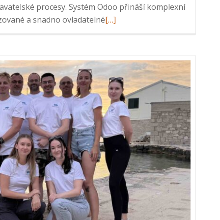
davatelské procesy. Systém Odoo přináší komplexní
Read
izované a snadno ovladatelné
[…]
more
about
Odoo
skladový
systém:
Kompletní
řešení
pro
automatizaci
skladu