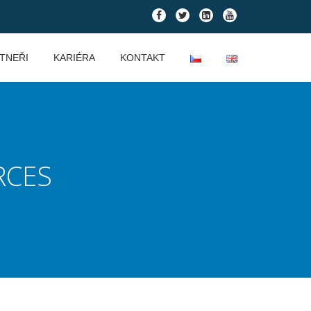
fa-
fa-
fa-
fa-
facebook
twitter
linkedin-
youtube
square
TNEŘI
KARIÉRA
KONTAKT
RCES