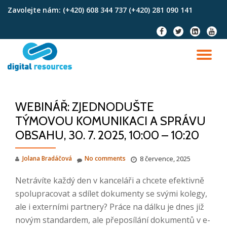
Zavolejte nám:
(+420) 608 344 737 (+420) 281 090 141
Skip
fa-
fa-
fa-
fa-
to
facebook
twitter
linkedin-
youtu
content
square
TO
NA
WEBINÁŘ: ZJEDNODUŠTE
TÝMOVOU KOMUNIKACI A SPRÁVU
OBSAHU, 30. 7. 2025, 10:00 – 10:20
Jolana Bradáčová
No comments
8 července, 2025
Netrávíte každý den v kanceláři a chcete efektivně
spolupracovat a sdílet dokumenty se svými kolegy,
ale i externími partnery? Práce na dálku je dnes již
novým standardem, ale přeposílání dokumentů v e-