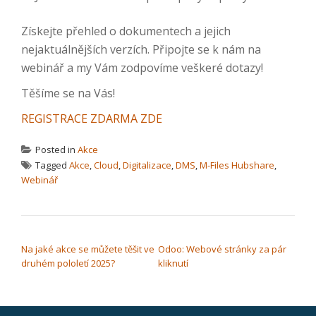
Získejte přehled o dokumentech a jejich
nejaktuálnějších verzích. Připojte se k nám na
webinář a my Vám zodpovíme veškeré dotazy!
Těšíme se na Vás!
REGISTRACE ZDARMA ZDE
Posted in
Akce
Tagged
Akce
,
Cloud
,
Digitalizace
,
DMS
,
M-Files Hubshare
,
Webinář
NAVIGACE PRO PŘÍSPĚVEK
Na jaké akce se můžete těšit ve
Odoo: Webové stránky za pár
druhém pololetí 2025?
kliknutí