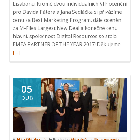
Lisabonu. Kromě dvou individuálních VIP ocenění
pro Davida Pátera a Jana Sedláčka si přivážíme
cenu za Best Marketing Program, dále ocenění
za M-Files Largest New Deal a konečně cenu
hlavní, společnost Digital Resources se stala:
Read
EMEA PARTNER OF THE YEAR 2017! Děkujeme
more
[…]
about
Mezinár
úspěch
Digital
05
Resourc
DUB
Jitka Oktábcová
Posted in
Aktuálně
No comments