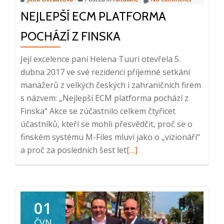
NEJLEPŠÍ ECM PLATFORMA
POCHÁZÍ Z FINSKA
Její excelence paní Helena Tuuri otevřela 5.
dubna 2017 ve své rezidenci příjemné setkání
manažerů z velkých českých i zahraničních firem
s názvem: „Nejlepší ECM platforma pochází z
Finska“ Akce se zúčastnilo celkem čtyřicet
účastníků, kteří se mohli přesvědčit, proč se o
finském systému M-Files mluví jako o „vizionáři“
Read
a proč za posledních šest let
[…]
more
about
Nejlepší
ECM
01
platforma
ČVN