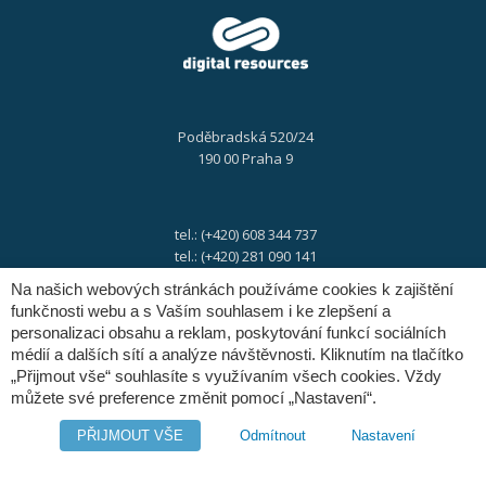
Poděbradská 520/24
190 00 Praha 9
tel.: (+420) 608 344 737
tel.: (+420) 281 090 141
Na našich webových stránkách používáme cookies k zajištění
funkčnosti webu a s Vaším souhlasem i ke zlepšení a
e-mail:
info@digres.cz
personalizaci obsahu a reklam, poskytování funkcí sociálních
médií a dalších sítí a analýze návštěvnosti. Kliknutím na tlačítko
„Přijmout vše“ souhlasíte s využívaním všech cookies. Vždy
web:
www.digres.cz
můžete své preference změnit pomocí „Nastavení“.
PŘIJMOUT VŠE
Odmítnout
Nastavení
M-Files