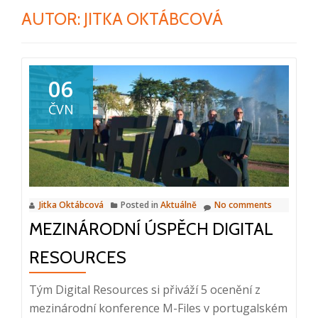
AUTOR:
JITKA OKTÁBCOVÁ
06
ČVN
Jitka Oktábcová
Posted in
Aktuálně
No comments
MEZINÁRODNÍ ÚSPĚCH DIGITAL
RESOURCES
Tým Digital Resources si přiváží 5 ocenění z
mezinárodní konference M-Files v portugalském