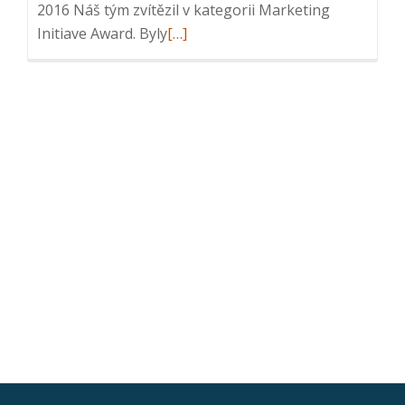
2016 Náš tým zvítězil v kategorii Marketing
Read
Initiave Award. Byly
[…]
more
about
Úspěch
na
partnerské
konferenci
v
Nice