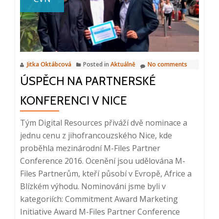
pochází
z
Finska
Jitka Oktábcová
Posted in
Aktuálně
No comments
ÚSPĚCH NA PARTNERSKÉ
KONFERENCI V NICE
Tým Digital Resources přiváží dvě nominace a
jednu cenu z jihofrancouzského Nice, kde
proběhla mezinárodní M-Files Partner
Conference 2016. Ocenění jsou udělována M-
Files Partnerům, kteří působí v Evropě, Africe a
Blízkém výhodu. Nominováni jsme byli v
kategoriích: Commitment Award Marketing
Initiative Award M-Files Partner Conference