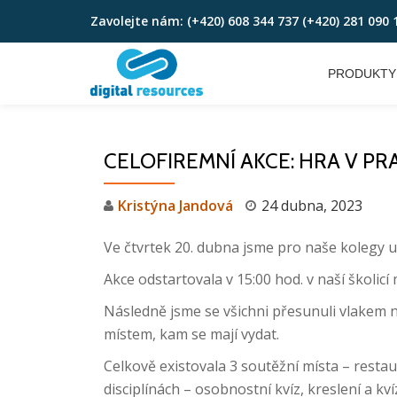
Zavolejte nám:
(+420) 608 344 737 (+420) 281 090 
Skip
to
PRODUKTY
content
CELOFIREMNÍ AKCE: HRA V PRAZ
Kristýna Jandová
24 dubna, 2023
Ve čtvrtek 20. dubna jsme pro naše kolegy u
Akce odstartovala v 15:00 hod. v naší školicí
Následně jsme se všichni přesunuli vlakem 
místem, kam se mají vydat.
Celkově existovala 3 soutěžní místa – restau
disciplínách – osobnostní kvíz, kreslení a 