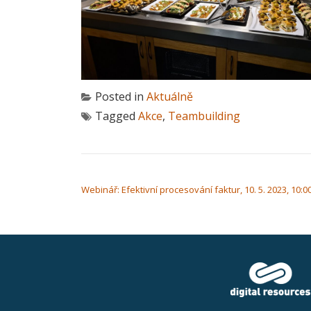
Posted in
Aktuálně
Tagged
Akce
,
Teambuilding
NAVIGACE PRO PŘÍSPĚVEK
Webinář: Efektivní procesování faktur, 10. 5. 2023, 10:00