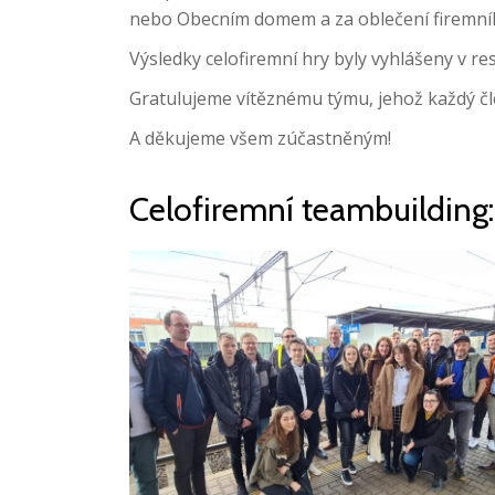
nebo Obecním domem a za oblečení firemníh
Výsledky celofiremní hry byly vyhlášeny v r
Gratulujeme vítěznému týmu, jehož každý čle
A děkujeme všem zúčastněným!
Celofiremní teambuilding: 