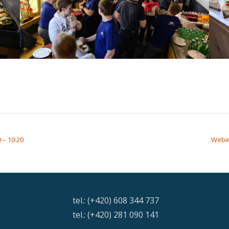
 – 10:20
Webiná
tel.: (+420) 608 344 737
tel.: (+420) 281 090 141