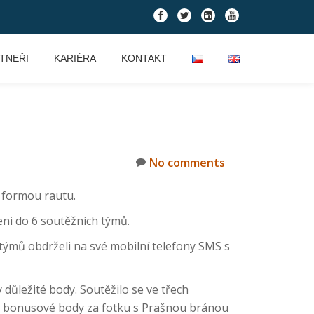
fa-
fa-
fa-
fa-
facebook
twitter
linkedin-
youtube
square
TNEŘI
KARIÉRA
KONTAKT
No comments
i formou rautu.
leni do 6 soutěžních týmů.
týmů obdrželi na své mobilní telefony SMS s
 důležité body. Soutěžilo se ve třech
at i bonusové body za fotku s Prašnou bránou