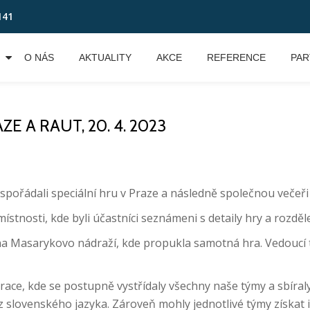
141
O NÁS
AKTUALITY
AKCE
REFERENCE
PAR
E A RAUT, 20. 4. 2023
spořádali speciální hru v Praze a následně společnou večeř
 místnosti, kde byli účastníci seznámeni s detaily hry a rozdě
na Masarykovo nádraží, kde propukla samotná hra. Vedoucí 
race, kde se postupně vystřídaly všechny naše týmy a sbíraly
kvíz slovenského jazyka. Zároveň mohly jednotlivé týmy získ