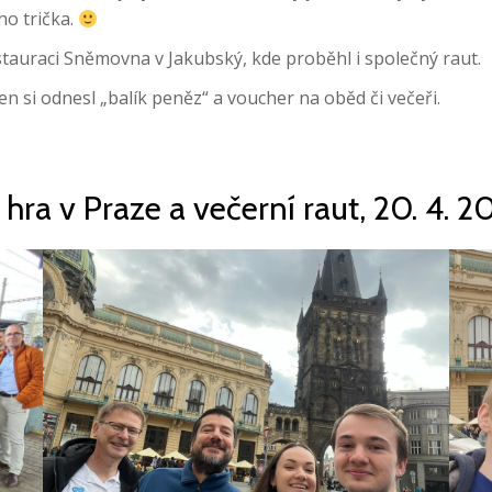
o trička.
estauraci Sněmovna v Jakubský, kde proběhl i společný raut.
n si odnesl „balík peněz“ a voucher na oběd či večeři.
hra v Praze a večerní raut, 20. 4. 2