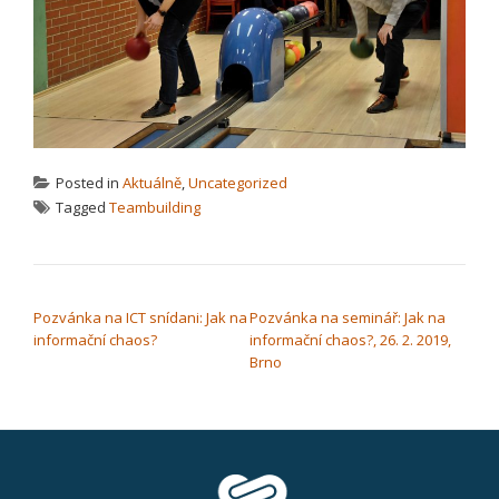
Posted in
Aktuálně
,
Uncategorized
Tagged
Teambuilding
NAVIGACE PRO PŘÍSPĚVEK
Pozvánka na ICT snídani: Jak na
Pozvánka na seminář: Jak na
informační chaos?
informační chaos?, 26. 2. 2019,
Brno