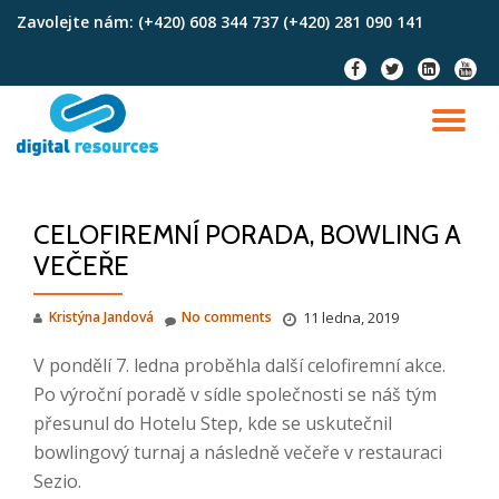
Zavolejte nám:
(+420) 608 344 737 (+420) 281 090 141
Skip
fa-
fa-
fa-
fa-
to
facebook
twitter
linkedin-
youtu
content
square
TO
NA
CELOFIREMNÍ PORADA, BOWLING A
VEČEŘE
Kristýna Jandová
No comments
11 ledna, 2019
V pondělí 7. ledna proběhla další celofiremní akce.
Po výroční poradě v sídle společnosti se náš tým
přesunul do Hotelu Step, kde se uskutečnil
bowlingový turnaj a následně večeře v restauraci
Sezio.