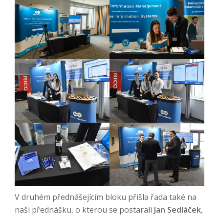
V druhém přednášejícím bloku přišla řada také na
naši přednášku, o kterou se postarali
Jan Sedláček
,