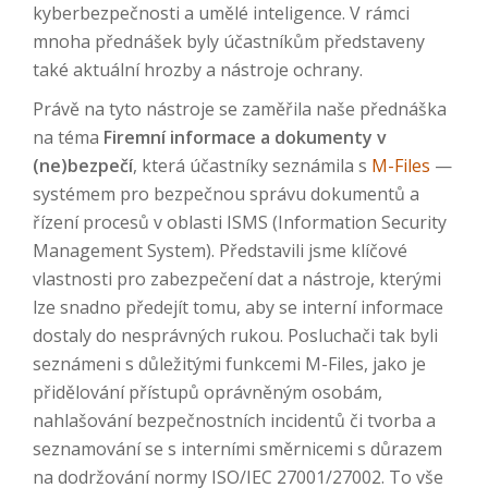
kyberbezpečnosti a umělé inteligence. V rámci
mnoha přednášek byly účastníkům představeny
také aktuální hrozby a nástroje ochrany.
Právě na tyto nástroje se zaměřila naše přednáška
na téma
Firemní informace a dokumenty v
(ne)bezpečí
, která účastníky seznámila s
M-Files
—
systémem pro bezpečnou správu dokumentů a
řízení procesů v oblasti ISMS (Information Security
Management System). Představili jsme klíčové
vlastnosti pro zabezpečení dat a nástroje, kterými
lze snadno předejít tomu, aby se interní informace
dostaly do nesprávných rukou. Posluchači tak byli
seznámeni s důležitými funkcemi M-Files, jako je
přidělování přístupů oprávněným osobám,
nahlašování bezpečnostních incidentů či tvorba a
seznamování se s interními směrnicemi s důrazem
na dodržování normy ISO/IEC 27001/27002. To vše