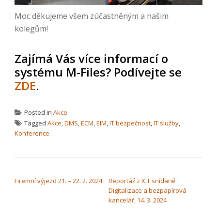
Moc děkujeme všem zúčastněným a našim
kolegům!
Zajímá Vás více informací o
systému M-Files? Podívejte se
ZDE
.
Posted in
Akce
Tagged
Akce
,
DMS
,
ECM
,
EIM
,
IT bezpečnost
,
IT služby
,
Konference
NAVIGACE PRO PŘÍSPĚVEK
Firemní výjezd 21. – 22. 2. 2024
Reportáž z ICT snídaně:
Digitalizace a bezpapírová
kancelář, 14. 3. 2024