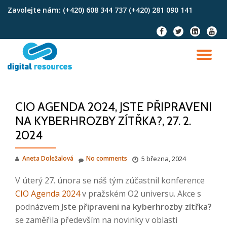
Zavolejte nám:
(+420) 608 344 737 (+420) 281 090 141
Skip
fa-
fa-
fa-
fa-
to
facebook
twitter
linkedin-
youtu
content
square
TO
NA
CIO AGENDA 2024, JSTE PŘIPRAVENI
NA KYBERHROZBY ZÍTŘKA?, 27. 2.
2024
Aneta Doležalová
No comments
5 března, 2024
V úterý 27. února se náš tým zúčastnil konference
CIO Agenda 2024
v pražském O2 universu. Akce s
podnázvem
Jste připraveni na kyberhrozby zítřka?
se zaměřila především na novinky v oblasti