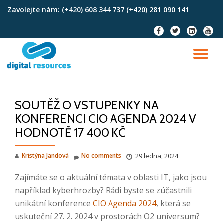
Zavolejte nám:
(+420) 608 344 737 (+420) 281 090 141
Skip
fa-
fa-
fa-
fa-
to
facebook
twitter
linkedin-
youtu
content
square
TO
NA
SOUTĚŽ O VSTUPENKY NA
KONFERENCI CIO AGENDA 2024 V
HODNOTĚ 17 400 KČ
Kristýna Jandová
No comments
29 ledna, 2024
Zajímáte se o aktuální témata v oblasti IT, jako jsou
například kyberhrozby? Rádi byste se zúčastnili
unikátní konference
CIO Agenda 2024
, která se
uskuteční 27. 2. 2024 v prostorách O2 universum?