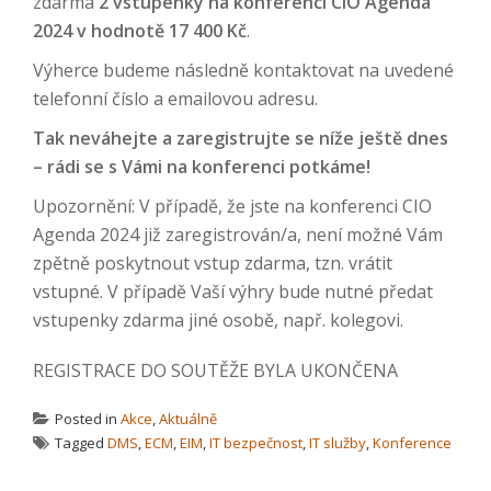
zdarma
2 vstupenky na konferenci CIO Agenda
2024 v hodnotě 17 400 Kč
.
Výherce budeme následně kontaktovat na uvedené
telefonní číslo a emailovou adresu.
Tak neváhejte a zaregistrujte se níže ještě dnes
– rádi se s Vámi na konferenci potkáme!
Upozornění: V případě, že jste na konferenci CIO
Agenda 2024 již zaregistrován/a, není možné Vám
zpětně poskytnout vstup zdarma, tzn. vrátit
vstupné. V případě Vaší výhry bude nutné předat
vstupenky zdarma jiné osobě, např. kolegovi.
REGISTRACE DO SOUTĚŽE BYLA UKONČENA
Posted in
Akce
,
Aktuálně
Tagged
DMS
,
ECM
,
EIM
,
IT bezpečnost
,
IT služby
,
Konference