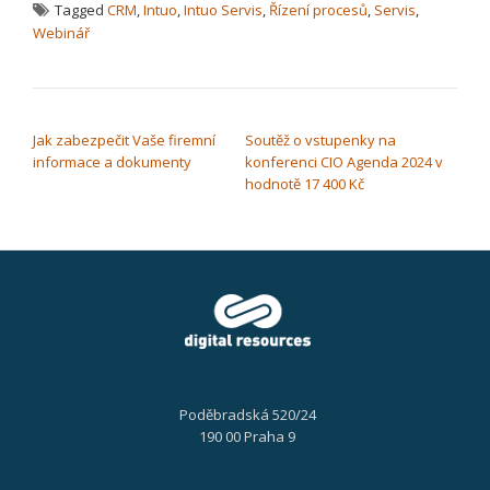
Tagged
CRM
,
Intuo
,
Intuo Servis
,
Řízení procesů
,
Servis
,
Webinář
NAVIGACE PRO PŘÍSPĚVEK
Jak zabezpečit Vaše firemní
Soutěž o vstupenky na
informace a dokumenty
konferenci CIO Agenda 2024 v
hodnotě 17 400 Kč
Poděbradská 520/24
190 00 Praha 9