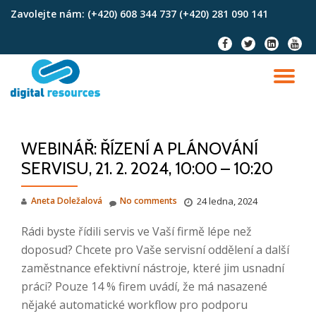
Zavolejte nám:
(+420) 608 344 737 (+420) 281 090 141
Skip
fa-
fa-
fa-
fa-
to
facebook
twitter
linkedin-
youtu
content
square
TO
NA
WEBINÁŘ: ŘÍZENÍ A PLÁNOVÁNÍ
SERVISU, 21. 2. 2024, 10:00 – 10:20
Aneta Doležalová
No comments
24 ledna, 2024
Rádi byste řídili servis ve Vaší firmě lépe než
doposud? Chcete pro Vaše servisní oddělení a další
zaměstnance efektivní nástroje, které jim usnadní
práci? Pouze 14 % firem uvádí, že má nasazené
nějaké automatické workflow pro podporu