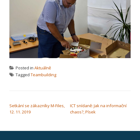
Posted in
Aktuálně
Tagged
Teambuilding
NAVIGACE PRO PŘÍSPĚVEK
Setkání se zákazníky M-Files,
ICT snídaně: Jak na informační
12. 11. 2019
chaos?, Písek