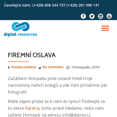
Zavolejte nám:
(+420) 608 344 737 (+420) 281 090 141
Skip
fa-
fa-
fa-
fa-
to
facebook
twitter
linkedin-
youtu
content
square
TO
NA
FIREMNÍ OSLAVA
Kristýna Jandová
No comments
19 listopadu, 2019
Začátkem listopadu jsme oslavili hned troje
narozeniny našich kolegů a zde Vám přinášíme pár
fotografií.
Máte zájem přidat se k nám do týmu? Podívejte se
to sekce
Kariéra
, koho právě hledáme, nebo nám
zašlete životopis na adresu info@digres.cz.