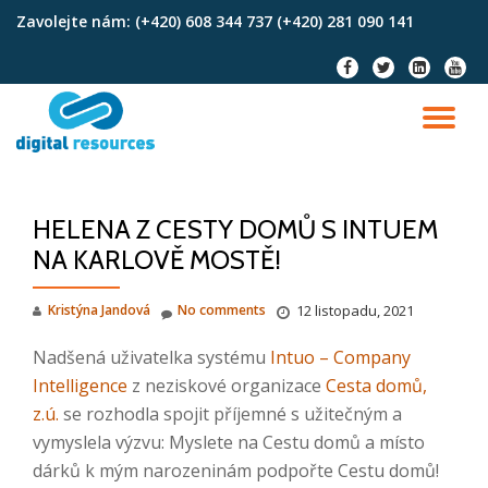
Zavolejte nám:
(+420) 608 344 737 (+420) 281 090 141
Skip
fa-
fa-
fa-
fa-
to
facebook
twitter
linkedin-
youtu
content
square
TO
NA
HELENA Z CESTY DOMŮ S INTUEM
NA KARLOVĚ MOSTĚ!
Kristýna Jandová
No comments
12 listopadu, 2021
Nadšená uživatelka systému
Intuo – Company
Intelligence
z neziskové organizace
Cesta domů,
z.ú.
se rozhodla spojit příjemné s užitečným a
vymyslela výzvu: Myslete na Cestu domů a místo
dárků k mým narozeninám podpořte Cestu domů!