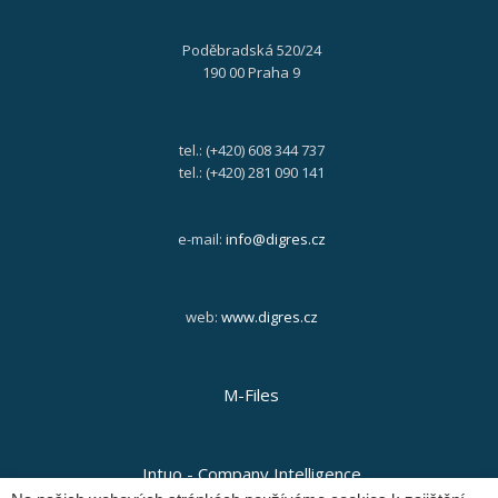
Poděbradská 520/24
190 00 Praha 9
tel.: (+420) 608 344 737
tel.: (+420) 281 090 141
e-mail:
info@digres.cz
web:
www.digres.cz
M-Files
Intuo - Company Intelligence