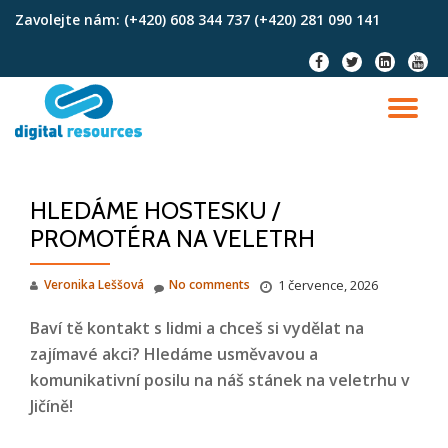
Zavolejte nám:
(+420) 608 344 737 (+420) 281 090 141
Skip
fa-
fa-
fa-
fa-
to
facebook
twitter
linkedin-
youtu
content
square
TO
NA
HLEDÁME HOSTESKU /
PROMOTÉRA NA VELETRH
Veronika Leššová
No comments
1 července, 2026
Baví tě kontakt s lidmi a chceš si vydělat na
zajímavé akci? Hledáme usměvavou a
komunikativní posilu na náš stánek na veletrhu v
Jičíně!