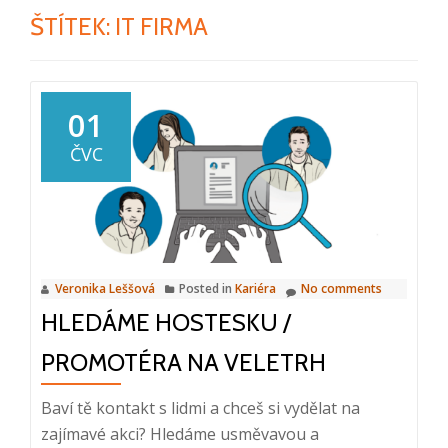
ŠTÍTEK:
IT FIRMA
01
ČVC
Veronika Leššová
Posted in
Kariéra
No comments
HLEDÁME HOSTESKU /
PROMOTÉRA NA VELETRH
Baví tě kontakt s lidmi a chceš si vydělat na
zajímavé akci? Hledáme usměvavou a