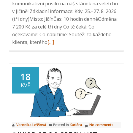
komunikativní posilu na náš stánek na veletrhu
v Jičíně! Základní informace: Kdy: 25.–27. 8. 2026
(tři dny)Místo: JičínČas: 10 hodin denněOdměna:
7 200 Kč za celé tři dny Co tě čeká: Co
očekáváme: Co nabízíme: Soutěž: za každého
Read
klienta, kterého
[…]
more
about
HLEDÁME
HOSTESKU
18
/
KVĚ
PROMOTÉRA
NA
VELETRH
Veronika Leššová
Posted in
Kariéra
No comments