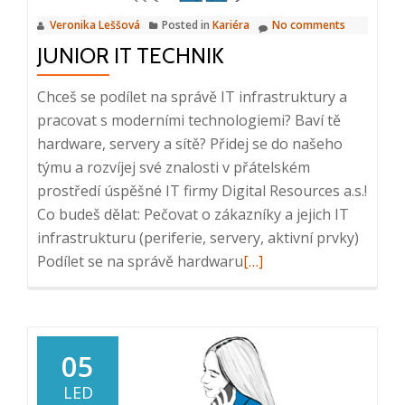
Veronika Leššová
Posted in
Kariéra
No comments
JUNIOR IT TECHNIK
Chceš se podílet na správě IT infrastruktury a
pracovat s moderními technologiemi? Baví tě
hardware, servery a sítě? Přidej se do našeho
týmu a rozvíjej své znalosti v přátelském
prostředí úspěšné IT firmy Digital Resources a.s.!
Co budeš dělat: Pečovat o zákazníky a jejich IT
infrastrukturu (periferie, servery, aktivní prvky)
Read
Podílet se na správě hardwaru
[…]
more
about
Junior
IT
05
technik
LED