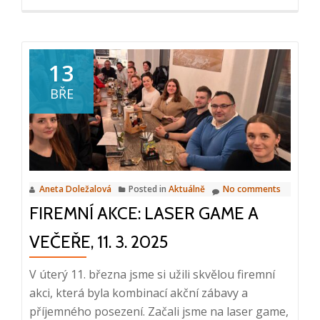
more
about
Specialista
telemarketingu
13
BŘE
Aneta Doležalová
Posted in
Aktuálně
No comments
FIREMNÍ AKCE: LASER GAME A
VEČEŘE, 11. 3. 2025
V úterý 11. března jsme si užili skvělou firemní
akci, která byla kombinací akční zábavy a
příjemného posezení. Začali jsme na laser game,