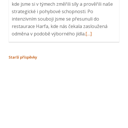
kde jsme si v týmech změřili síly a prověřili naše
strategické i pohybové schopnosti. Po
intenzivním souboji jsme se přesunuli do
restaurace Harfa, kde nás čekala zasloužená
Read
odměna v podobě výborného jídla.
[…]
more
about
Firemní
NAVIGACE
Starší příspěvky
akce:
PRO
laser
PŘÍSPĚVKY
game
a
večeře,
11.
3.
2025