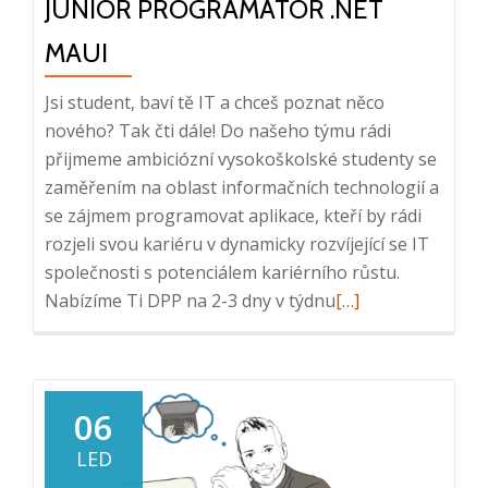
JUNIOR PROGRAMÁTOR .NET
MAUI
Jsi student, baví tě IT a chceš poznat něco
nového? Tak čti dále! Do našeho týmu rádi
přijmeme ambiciózní vysokoškolské studenty se
zaměřením na oblast informačních technologií a
se zájmem programovat aplikace, kteří by rádi
rozjeli svou kariéru v dynamicky rozvíjející se IT
společnosti s potenciálem kariérního růstu.
Read
Nabízíme Ti DPP na 2-3 dny v týdnu
[…]
more
about
Junior
Programátor
06
.NET
LED
MAUI