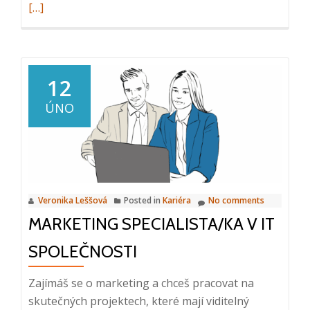
more
[…]
about
Front
Office
&
12
Asiste
ÚNO
účetni
Veronika Leššová
Posted in
Kariéra
No comments
MARKETING SPECIALISTA/KA V IT
SPOLEČNOSTI
Zajímáš se o marketing a chceš pracovat na
skutečných projektech, které mají viditelný