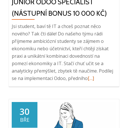
JUNIOR ODOO SPECIALIST
(NÁSTUPNÍ BONUS 10 000 KČ)
Jsi student, baví tě IT a chceš poznat něco
nového? Tak čti dále! Do našeho týmu rádi
přijmeme ambiciózní studenty se zájmem o
ekonomiku nebo účetnictví, kteří chtějí získat
praxi a unikátní kombinaci dovedností na
pomezí ekonomiky a IT. Stačí chuť učit se a
analyticky přemýšlet, zbytek tě naučíme. Podílej
Read
se na implementaci Odoo, předního
[…]
more
about
Junior
Odoo
30
Specialist
BŘE
(nástupní