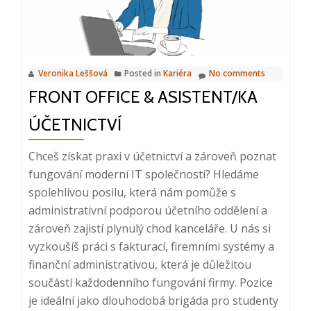
bonus
10
000
Kč)
Veronika Leššová
Posted in
Kariéra
No comments
FRONT OFFICE & ASISTENT/KA
ÚČETNICTVÍ
Chceš získat praxi v účetnictví a zároveň poznat
fungování moderní IT společnosti? Hledáme
spolehlivou posilu, která nám pomůže s
administrativní podporou účetního oddělení a
zároveň zajistí plynulý chod kanceláře. U nás si
vyzkoušíš práci s fakturací, firemními systémy a
finanční administrativou, která je důležitou
součástí každodenního fungování firmy. Pozice
Read
je ideální jako dlouhodobá brigáda pro studenty