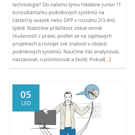
technologie? Do našeho týmu hledáme Junior IT
konzultanta/ku podnikových systémů na
částečný úvazek nebo DPP v rozsahu 2/3 dnů
týdně. Nabízíme příležitost získat cenné
zkušenosti z praxe, podílet se na zajímavých
projektech a rozvíjet své znalosti v oblasti
podnikových systémů. Naučíme Vás analyzovat,
Read
nastavovat, customizovat a školit. Pokud
[…]
more
about
Junior
IT
05
konzultant/k
LED
–
podnikové
systémy