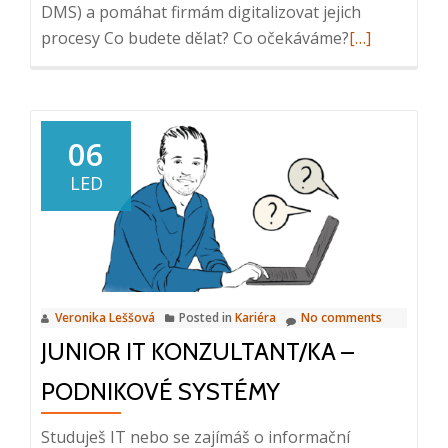
DMS) a pomáhat firmám digitalizovat jejich
Read
procesy Co budete dělat? Co očekáváme?
[…]
more
about
Obchodník
pro
06
podnikové
LED
systémy
(B2B)
Veronika Leššová
Posted in
Kariéra
No comments
JUNIOR IT KONZULTANT/KA –
PODNIKOVÉ SYSTÉMY
Studuješ IT nebo se zajímáš o informační