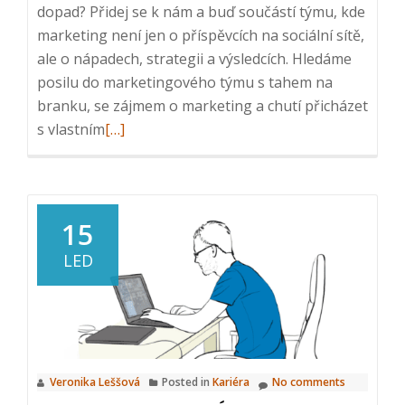
dopad? Přidej se k nám a buď součástí týmu, kde
marketing není jen o příspěvcích na sociální sítě,
ale o nápadech, strategii a výsledcích. Hledáme
posilu do marketingového týmu s tahem na
branku, se zájmem o marketing a chutí přicházet
Read
s vlastním
[…]
more
about
Marketing
Specialista/ka
15
v
LED
IT
společnosti
Veronika Leššová
Posted in
Kariéra
No comments