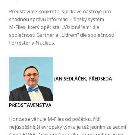
Představíme konkrétní špičkové nástroje pro
snadnou správu informací – finský systém
M-Files, který opět stal „Vizionářem“ dle
společnosti Gartner a „Lídrem“ dle společností
Forrester a Nucleus.
JAN SEDLÁČEK, PŘEDSEDA
PŘEDSTAVENSTVA
Honza se věnuje M-Files od počátku, řídí
nejúspěšnější evropský tým a je též jedním ze sedmi
členů EMEA Advisory Councilu, který spolupracuje