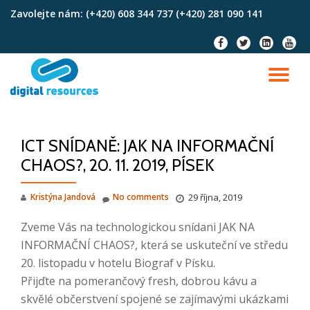
Zavolejte nám:
(+420) 608 344 737 (+420) 281 090 141
Skip
fa-
fa-
fa-
fa-
to
facebook
twitter
linkedin-
youtu
content
square
TO
NA
ICT SNÍDANĚ: JAK NA INFORMAČNÍ
CHAOS?, 20. 11. 2019, PÍSEK
Kristýna Jandová
No comments
29 října, 2019
Zveme Vás na technologickou snídani JAK NA
INFORMAČNÍ CHAOS?, která se uskuteční ve středu
20. listopadu v hotelu Biograf v Písku.
Přijďte na pomerančový fresh, dobrou kávu a
skvělé občerstvení spojené se zajímavými ukázkami