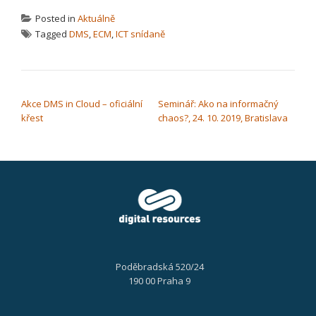
Posted in
Aktuálně
Tagged
DMS
,
ECM
,
ICT snídaně
NAVIGACE PRO PŘÍSPĚVEK
Akce DMS in Cloud – oficiální
Seminář: Ako na informačný
křest
chaos?, 24. 10. 2019, Bratislava
Poděbradská 520/24
190 00 Praha 9