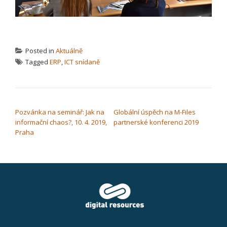
Posted in
Aktuálně
Tagged
ERP
,
ICT snídaně
NAVIGACE PRO PŘÍSPĚVEK
Pozvánka na seminář: Jak na
Globální úspěch na M-Files
informační chaos?, 10. 4. 2019,
partnerské konferenci 2019
Praha