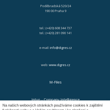
Poděbradská 520/24
190 00 Praha 9
tel.: (+420) 608 344 737
tel.: (+420) 281 090 141
e-mail:
info@digres.cz
web:
www.digres.cz
M-Files
Intuo - Company Intelligence
Na našich webových stránkách používáme cookies k zajištění