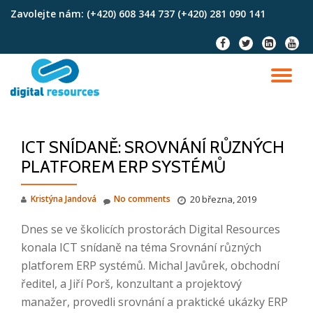
Zavolejte nám:
(+420) 608 344 737 (+420) 281 090 141
Skip
fa-
fa-
fa-
fa-
to
facebook
twitter
linkedin-
youtu
content
square
TO
NA
ICT SNÍDANĚ: SROVNÁNÍ RŮZNÝCH
PLATFOREM ERP SYSTÉMŮ
Kristýna Jandová
No comments
20 března, 2019
Dnes se ve školicích prostorách Digital Resources
konala ICT snídaně na téma Srovnání různých
platforem ERP systémů. Michal Javůrek, obchodní
ředitel, a Jiří Porš, konzultant a projektový
manažer, provedli srovnání a praktické ukázky ERP