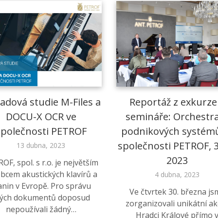
adová studie M-Files a
Reportáž z exkurze
DOCU-X OCR ve
semináře: Orchestr
společnosti PETROF
podnikových systémů
společnosti PETROF, 3
13 dubna, 2023
2023
OF, spol. s r.o. je největším
bcem akustických klavírů a
4 dubna, 2023
anin v Evropě. Pro správu
Ve čtvrtek 30. března js
vých dokumentů doposud
zorganizovali unikátní ak
nepoužívali žádný…
Hradci Králové přímo 