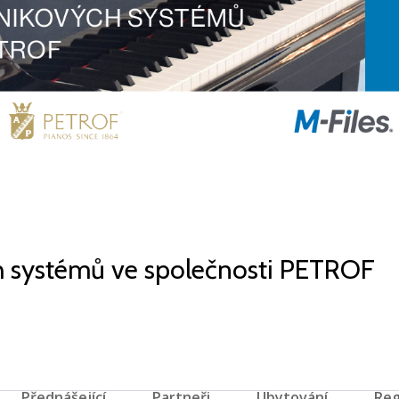
h systémů ve společnosti PETROF
Přednášející
Partneři
Ubytování
Reg