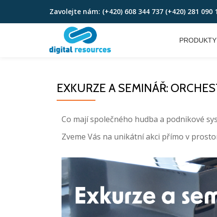
Zavolejte nám:
(+420) 608 344 737 (+420) 281 090 
Skip
to
PRODUKTY
content
EXKURZE A SEMINÁŘ: ORCHES
Co mají společného hudba a podnikové syst
Zveme Vás na unikátní akci přímo v prost