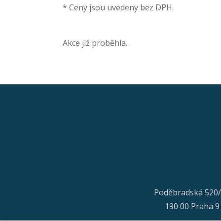
* Ceny jsou uvedeny bez DPH.
Akce již proběhla.
Poděbradská 520
190 00 Praha 9