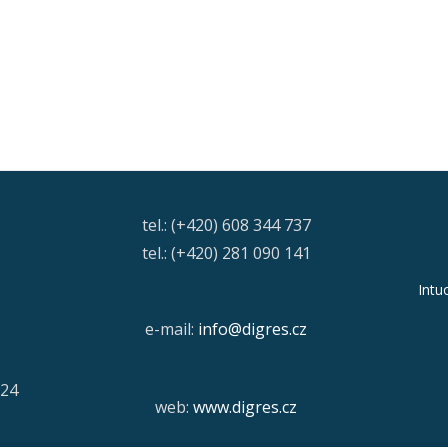
tel.: (+420) 608 344 737
tel.: (+420) 281 090 141
Intu
e-mail:
info@digres.cz
/24
web:
www.digres.cz