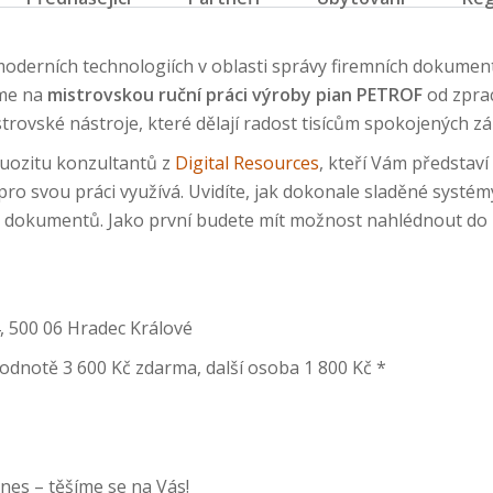
moderních technologiích v oblasti správy firemních dokumen
áme na
mistrovskou ruční práci výroby pian PETROF
od zprac
mistrovské nástroje, které dělají radost tisícům spokojených z
tuozitu konzultantů z
Digital Resources
, kteří Vám představí
pro svou práci využívá. Uvidíte, jak dokonale sladěné systé
běh dokumentů. Jako první budete mít možnost nahlédnout do
, 500 06 Hradec Králové
 hodnotě 3 600 Kč zdarma, další osoba 1 800 Kč *
dnes – těšíme se na Vás!