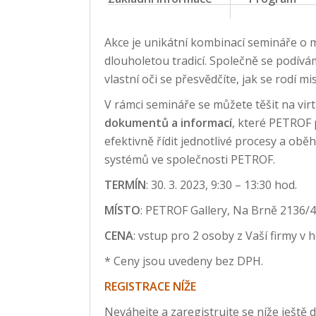
Akce je unikátní kombinací semináře o 
dlouholetou tradicí. Společně se podív
vlastní oči se přesvědčíte, jak se rodí 
V rámci semináře se můžete těšit na vir
dokumentů a informací
, které PETROF 
efektivně řídit jednotlivé procesy a o
systémů ve společnosti PETROF.
TERMÍN
: 30. 3. 2023, 9:30 – 13:30 hod.
MÍSTO
: PETROF Gallery, Na Brně 2136/4
CENA
: vstup pro 2 osoby z Vaší firmy v
* Ceny jsou uvedeny bez DPH.
REGISTRACE
NÍŽE
Neváhejte a zaregistrujte se níže ještě 