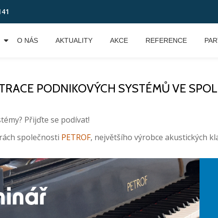
141
O NÁS
AKTUALITY
AKCE
REFERENCE
PAR
TRACE PODNIKOVÝCH SYSTÉMŮ VE SPOLEČ
émy? Přijďte se podívat!
orách společnosti
PETROF
, největšího výrobce akustických kl