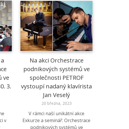
 a
Na akci Orchestrace
ace
podnikových systémů ve
 ve
společnosti PETROF
0. 3.
vystoupí nadaný klavírista
Jan Veselý
20 března, 2023
me
V rámci naší unikátní akce
ci v
Exkurze a seminář: Orchestrace
v
podnikových systémů ve