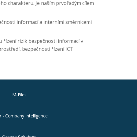
ného charakteru. Je naším prvořadým cílem
ečnosti informací a interními směrnicemi
řízení rizik bezpečnosti informací v
prostředí, bezpečnosti řízení ICT
M-Files
o - Company Intelligence
Orange Solutions