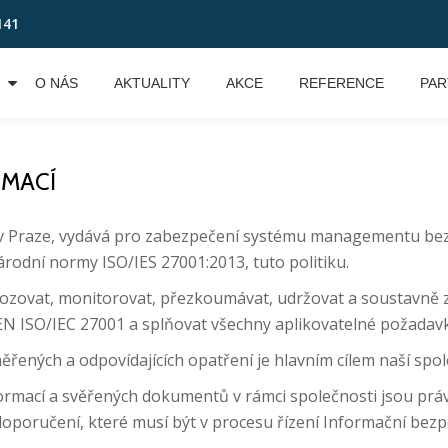
141
O NÁS
AKTUALITY
AKCE
REFERENCE
PAR
RMACÍ
lem v Praze, vydává pro zabezpečení systému managementu 
árodní normy ISO/IES 27001:2013, tuto politiku.
vozovat, monitorovat, přezkoumávat, udržovat a soustavně
 ISO/IEC 27001 a splňovat všechny aplikovatelné požadavky 
řených a odpovídajících opatření je hlavním cílem naší spol
formací a svěřených dokumentů v rámci společnosti jsou prá
doporučení, které musí být v procesu řízení Informační bez