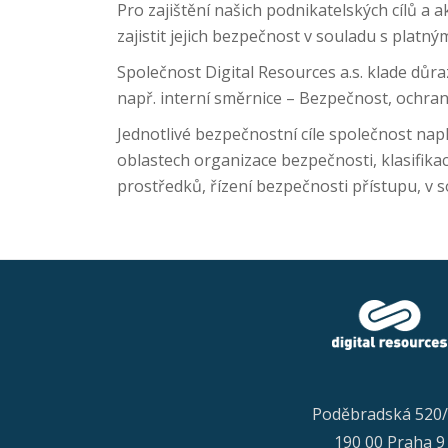
Pro zajištění našich podnikatelských cílů a
zajistit jejich bezpečnost v souladu s platn
Společnost Digital Resources a.s. klade důr
např. interní směrnice – Bezpečnost, ochra
Jednotlivé bezpečnostní cíle společnost nap
oblastech organizace bezpečnosti, klasifikac
prostředků, řízení bezpečnosti přístupu, v s
Poděbradská 520
190 00 Praha 9