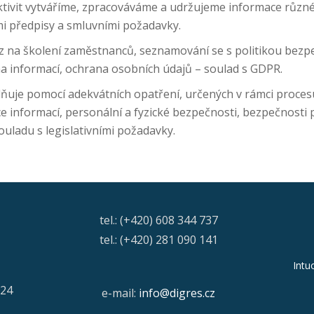
 aktivit vytváříme, zpracováváme a udržujeme informace růz
ými předpisy a smluvními požadavky.
az na školení zaměstnanců, seznamování se s politikou bezp
na informací, ochrana osobních údajů – soulad s GDPR.
lňuje pomocí adekvátních opatření, určených v rámci procesu 
e informací, personální a fyzické bezpečnosti, bezpečnosti 
ouladu s legislativními požadavky.
tel.: (+420) 608 344 737
tel.: (+420) 281 090 141
Intu
/24
e-mail:
info@digres.cz