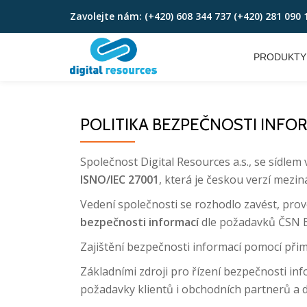
Zavolejte nám:
(+420) 608 344 737 (+420) 281 090 
Skip
to
PRODUKTY
content
POLITIKA BEZPEČNOSTI INFO
Společnost Digital Resources a.s., se síd
ISNO/IEC 27001
, která je českou verzí mezin
Vedení společnosti se rozhodlo zavést, pro
bezpečnosti informací
dle požadavků ČSN EN
Zajištění bezpečnosti informací pomocí přimě
Základními zdroji pro řízení bezpečnosti in
požadavky klientů i obchodních partnerů a 