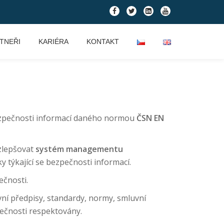
fa-
fa-
fa-
fa-
facebook
twitter
linkedin-
youtube
square
TNEŘI
KARIÉRA
KONTAKT
bezpečnosti informací daného normou
ČSN EN
 zlepšovat
systém managementu
týkající se bezpečnosti informací.
ečnosti.
vní předpisy, standardy, normy, smluvní
pečnosti respektovány.