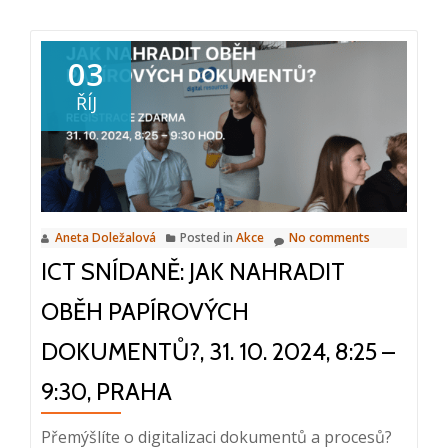
about
Reportáž
z
03
ICT
ŘÍJ
snídaně:
Jak
nahradit
oběh
papírových
Aneta Doležalová
Posted in
Akce
No comments
dokumentů?,
ICT SNÍDANĚ: JAK NAHRADIT
31.
10.
OBĚH PAPÍROVÝCH
2024
DOKUMENTŮ?, 31. 10. 2024, 8:25 –
9:30, PRAHA
Přemýšlíte o digitalizaci dokumentů a procesů?