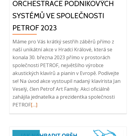
ORCHESTRACE PODNIKOVÝCH
iNuvio
SYSTÉMŮ VE SPOLEČNOSTI
PETROF 2023
Máme pro Vás krátký sestřih záběrů přímo z
naší unikátní akce v Hradci Králové, která se
konala 30. března 2023 přímo v prostorách
společnosti PETROF, největšího výrobce
akustických klavírů a pianin v Evropě. Podívejte
se! Na úvod akce vystoupil nadaný klavírista Jan
Veselý, člen Petrof Art Family. Akci oficiálně
zahájila jednatelka a prezidentka společnosti
Read
PETROF
[…]
more
about
Video