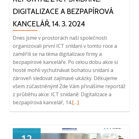
DIGITALIZACE A BEZPAPÍROVÁ
KANCELÁŘ, 14. 3. 2024
Dnes jsme v prostorách naší společnosti
organizovali první ICT snídani v tomto roce a
zaměřili se na téma digitalizace firmy a
bezpapírové kanceláře. Po celou dobu akce si
hosté mohli vychutnávat bohatou snídani a
zároveň sledovat zajímavé ukázky. Děkujeme
všem zúčastněným! Zde Vám přinášíme reportáž
z průběhu akce: ICT snídaně: Digitalizace a
Read
bezpapírová kancelář, 14.
[…]
more
about
Reportáž
z
12