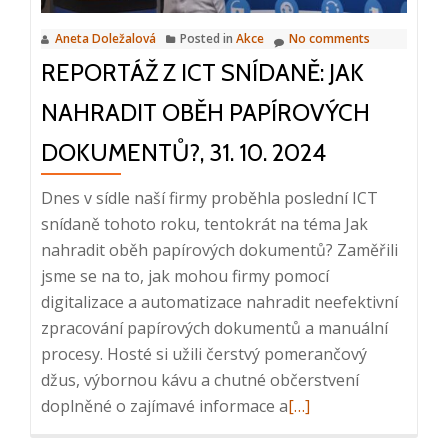
2025,
Aneta Doležalová
Posted in
Akce
No comments
8:25
REPORTÁŽ Z ICT SNÍDANĚ: JAK
–
9:30,
NAHRADIT OBĚH PAPÍROVÝCH
Praha
DOKUMENTŮ?, 31. 10. 2024
Dnes v sídle naší firmy proběhla poslední ICT
snídaně tohoto roku, tentokrát na téma Jak
nahradit oběh papírových dokumentů? Zaměřili
jsme se na to, jak mohou firmy pomocí
digitalizace a automatizace nahradit neefektivní
zpracování papírových dokumentů a manuální
procesy. Hosté si užili čerstvý pomerančový
džus, výbornou kávu a chutné občerstvení
Read
doplněné o zajímavé informace a
[…]
more