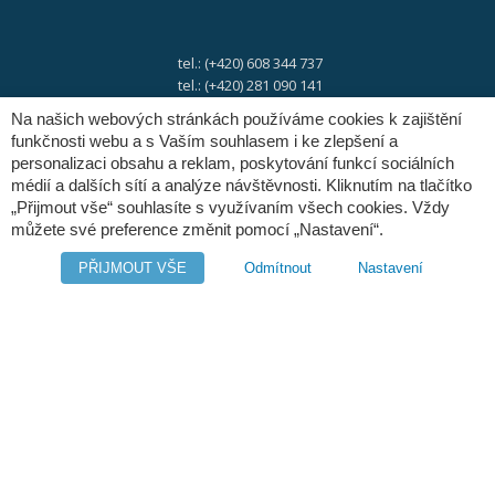
tel.: (+420) 608 344 737
tel.: (+420) 281 090 141
Na našich webových stránkách používáme cookies k zajištění
funkčnosti webu a s Vaším souhlasem i ke zlepšení a
e-mail:
info@digres.cz
personalizaci obsahu a reklam, poskytování funkcí sociálních
médií a dalších sítí a analýze návštěvnosti. Kliknutím na tlačítko
„Přijmout vše“ souhlasíte s využívaním všech cookies. Vždy
web:
www.digres.cz
můžete své preference změnit pomocí „Nastavení“.
PŘIJMOUT VŠE
Odmítnout
Nastavení
M-Files
Intuo - Company Intelligence
Orange Solutions