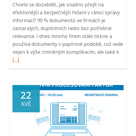
Chcete se dozvědět, jak snadno přejít na
efektivnější a bezpečnější řešení v rámci správy
informací? 90 % dokumentů ve firmách je
zastaralých, duplicitních nebo bez potřebné
relevance. I dnes mnoho firem stále tiskne a
používá dokumenty v papírové podobě, což vede
Read
nejen k výše zmíněným komplikacím, ale také k
more
[…]
about
ICT
snídaně
Jak
22
nahradi
KVĚ
oběh
papíro
dokume
31.