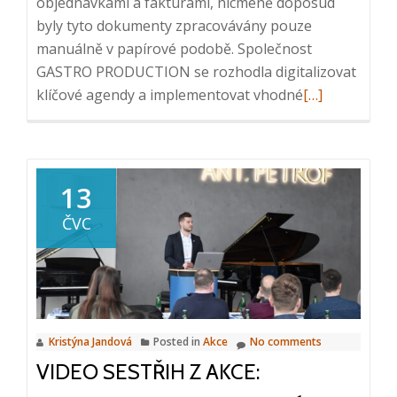
objednávkami a fakturami, nicméně doposud
byly tyto dokumenty zpracovávány pouze
manuálně v papírové podobě. Společnost
GASTRO PRODUCTION se rozhodla digitalizovat
Read
klíčové agendy a implementovat vhodné
[…]
more
about
Případová
studie
13
GASTRO
ČVC
PRODUCTION
Integrace
DMS
M-
Files
Kristýna Jandová
Posted in
Akce
No comments
a
VIDEO SESTŘIH Z AKCE:
ERP
HELIOS