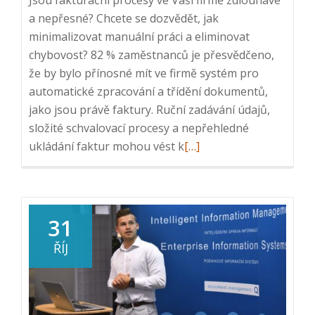
a nepřesné? Chcete se dozvědět, jak
minimalizovat manuální práci a eliminovat
chybovost? 82 % zaměstnanců je přesvědčeno,
že by bylo přínosné mít ve firmě systém pro
automatické zpracování a třídění dokumentů,
jako jsou právě faktury. Ruční zadávání údajů,
složité schvalovací procesy a nepřehledné
Read
ukládání faktur mohou vést k
[…]
more
about
ICT
snídaně:
31
Efektivní
ŘÍJ
procesování
faktur,
26.
3.