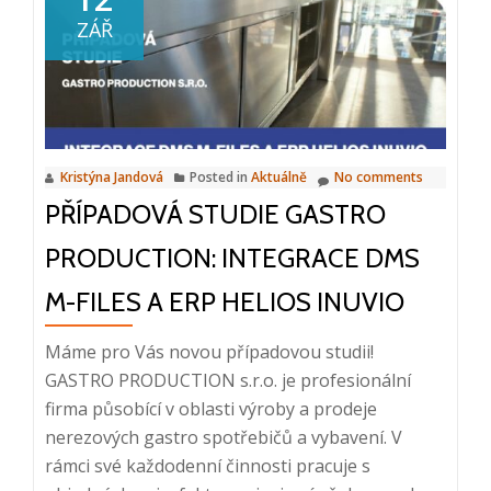
ICT
ZÁŘ
snídaně:
Digitalizace
a
bezpapírová
kancelář,
Kristýna Jandová
Posted in
Aktuálně
No comments
14.
PŘÍPADOVÁ STUDIE GASTRO
3.
2024
PRODUCTION: INTEGRACE DMS
M-FILES A ERP HELIOS INUVIO
Máme pro Vás novou případovou studii!
GASTRO PRODUCTION s.r.o. je profesionální
firma působící v oblasti výroby a prodeje
nerezových gastro spotřebičů a vybavení. V
rámci své každodenní činnosti pracuje s