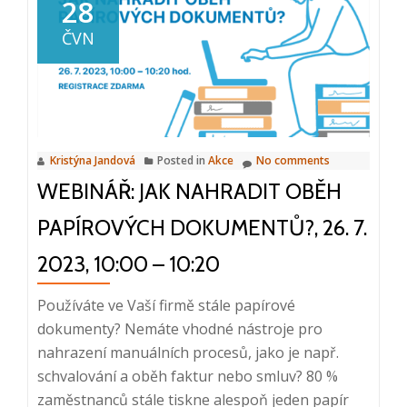
sestřih
28
z
ČVN
akce:
Orchestrace
podnikových
systémů
ve
Kristýna Jandová
Posted in
Akce
No comments
společnosti
WEBINÁŘ: JAK NAHRADIT OBĚH
PETROF
2023
PAPÍROVÝCH DOKUMENTŮ?, 26. 7.
2023, 10:00 – 10:20
Používáte ve Vaší firmě stále papírové
dokumenty? Nemáte vhodné nástroje pro
nahrazení manuálních procesů, jako je např.
schvalování a oběh faktur nebo smluv? 80 %
zaměstnanců stále tiskne alespoň jeden papír