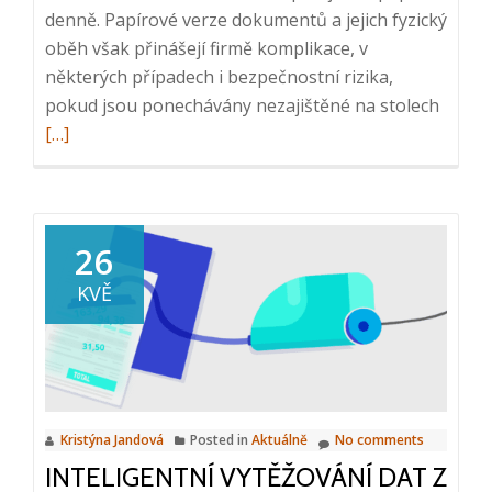
denně. Papírové verze dokumentů a jejich fyzický
oběh však přinášejí firmě komplikace, v
některých případech i bezpečnostní rizika,
Read
pokud jsou ponechávány nezajištěné na stolech
more
[…]
about
Webin
Jak
nahrad
26
oběh
KVĚ
papír
dokum
26.
7.
2023,
Kristýna Jandová
Posted in
Aktuálně
No comments
10:00
INTELIGENTNÍ VYTĚŽOVÁNÍ DAT Z
–