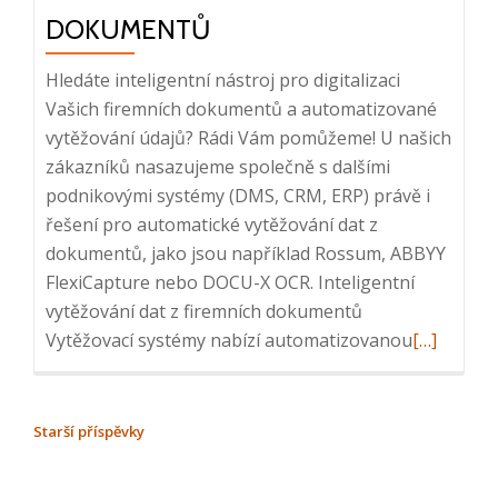
10:20
DOKUMENTŮ
Hledáte inteligentní nástroj pro digitalizaci
Vašich firemních dokumentů a automatizované
vytěžování údajů? Rádi Vám pomůžeme! U našich
zákazníků nasazujeme společně s dalšími
podnikovými systémy (DMS, CRM, ERP) právě i
řešení pro automatické vytěžování dat z
dokumentů, jako jsou například Rossum, ABBYY
FlexiCapture nebo DOCU-X OCR. Inteligentní
vytěžování dat z firemních dokumentů
Read
Vytěžovací systémy nabízí automatizovanou
[…]
more
about
Inteligent
NAVIGACE
Starší příspěvky
vytěžován
PRO
dat
PŘÍSPĚVKY