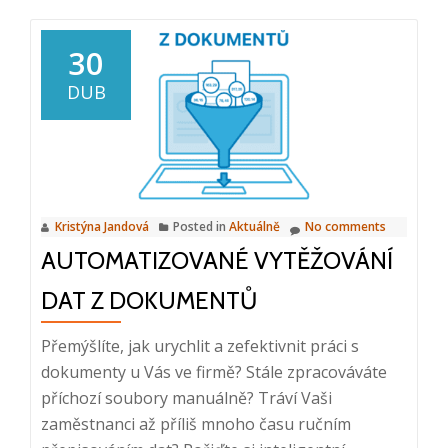
Webinář:
Efektivní
30
procesování
DUB
faktur,
12.
6.
2024,
10:00
Kristýna Jandová
Posted in
Aktuálně
No comments
–
AUTOMATIZOVANÉ VYTĚŽOVÁNÍ
10:20
DAT Z DOKUMENTŮ
Přemýšlíte, jak urychlit a zefektivnit práci s
dokumenty u Vás ve firmě? Stále zpracováváte
příchozí soubory manuálně? Tráví Vaši
zaměstnanci až příliš mnoho času ručním