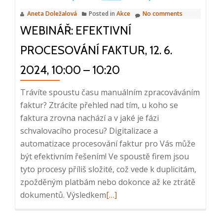
10.
Aneta Doležalová
Posted in
Akce
No comments
2024,
WEBINÁŘ: EFEKTIVNÍ
8:25
–
PROCESOVÁNÍ FAKTUR, 12. 6.
9:30,
Praha
2024, 10:00 – 10:20
Trávíte spoustu času manuálním zpracováváním
faktur? Ztrácíte přehled nad tím, u koho se
faktura zrovna nachází a v jaké je fázi
schvalovacího procesu? Digitalizace a
automatizace procesování faktur pro Vás může
být efektivním řešením! Ve spoustě firem jsou
tyto procesy příliš složité, což vede k duplicitám,
zpožděným platbám nebo dokonce až ke ztrátě
Read
dokumentů. Výsledkem
[…]
more
about