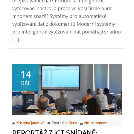
přepisováním dat? Pořiďte si inteligentní
vytěžovací nástroj a práce ve Vaší firmě bude
mnohem snazší! Systémy pro automatické
vytěžování dat z dokumentů Moderní systémy
Read
pro inteligentní vytěžování dat pomáhají snadno
more
[…]
about
Autom
vytěž
dat
14
z
BŘE
doku
Kristýna Jandová
Posted in
Akce
No comments
REPORTÁŽ Z ICT SNÍDANĚ: