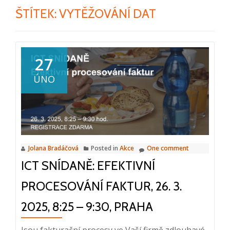
ŠTÍTEK:
VYTĚŽOVÁNÍ DAT
27
ÚNO
Jolana Bradáčová
Posted in
Akce
One comment
ICT SNÍDANĚ: EFEKTIVNÍ
PROCESOVÁNÍ FAKTUR, 26. 3.
2025, 8:25 – 9:30, PRAHA
Jsou fakturační procesy ve Vaší firmě zdlouhavé