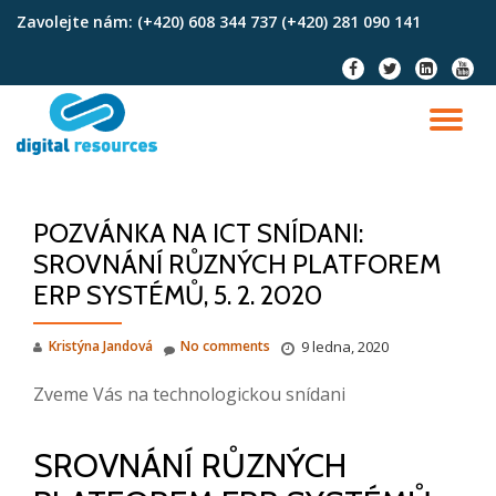
Zavolejte nám:
(+420) 608 344 737 (+420) 281 090 141
Skip
fa-
fa-
fa-
fa-
to
facebook
twitter
linkedin-
youtu
content
square
TO
NA
POZVÁNKA NA ICT SNÍDANI:
SROVNÁNÍ RŮZNÝCH PLATFOREM
ERP SYSTÉMŮ, 5. 2. 2020
Kristýna Jandová
No comments
9 ledna, 2020
Zveme Vás na technologickou snídani
SROVNÁNÍ RŮZNÝCH