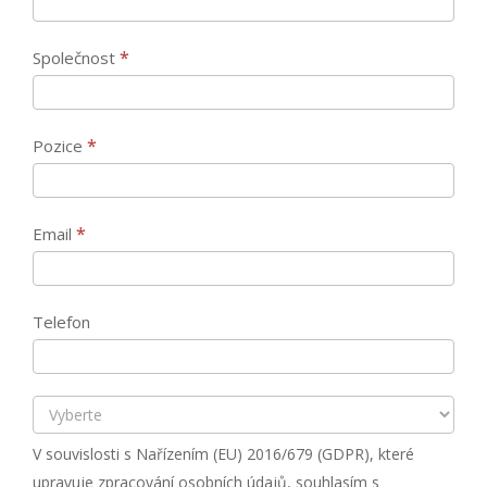
ve
společnosti
*
Společnost
BPS
Průmyslové
Služby,
*
Pozice
s.r.o.
*
Email
Telefon
V souvislosti s Nařízením (EU) 2016/679 (GDPR), které
upravuje zpracování osobních údajů, souhlasím s