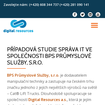
Zavolejte nám:
(+420) 608 344 737 (+420) 281 090 141
Skip
fa-
fa-
fa-
fa-
to
facebook
twitter
linkedin-
youtu
content
square
TO
NA
PŘÍPADOVÁ STUDIE SPRÁVA IT VE
SPOLEČNOSTI BPS PRŮMYSLOVÉ
SLUŽBY, S.R.O.
BPS Průmyslové Služby, s.r.o.
je dodavatelem
manipulační techniky a zastupuje na českém trhu
značku jednoho z jejích největších výrobců na světě
– Cat® Lift Trucks. Dlouhodobě spolupracuje se
společností
Digital Resources a.s.
,
která je jejím