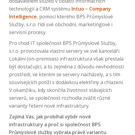
dodavatelem služeb v oblasti informačních
technologií a CRM systému
Intuo – Company
Intelligence
, pomocí kterého BPS Průmyslové
Služby, s.r.o. řídí své obchodní, marketingové i
servisní procesy.
Pro chod IT společnost BPS Průmyslové Služby,
s.r.o. provozovala vlastní servery ve své kanceláři.
Lokální (on-premises) infrastruktura však přestala
být dostačující, a to zejména z důvodu nevhodnosti
prostředí, ve kterém se servery nacházely, a s tím
souvisejících potíží s dodávkou elektřiny a chlazení.
V okamžiku, kdy skončila životnost stávajících
serverů, se společnost rozhodla zvážit různé
varianty řešení nové infrastruktury.
Zajímá Vás, jak probíhal výběr nové
infrastruktury a proč si společnost BPS
Průmyslové služby vybrala právě variantu