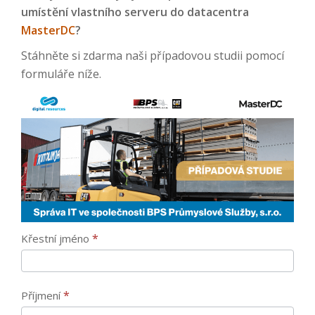
umístění vlastního serveru do datacentra
MasterDC
?
Stáhněte si zdarma naši případovou studii pomocí
formuláře níže.
Stažení
*
Křestní jméno
případové
studie
Správa
*
Příjmení
IT