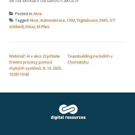
se na setkání na dalších akcích!
Posted in
Akce
Tagged
Akce
,
Automatizace
,
CRM
,
Digitalizace
,
DMS
,
ICT
snídaně
,
Intuo
,
M-FIles
NAVIGACE PRO PŘÍSPĚVEK
Webinář: AI v akci: Zrychlete
Teambuilding na lodích v
firemní procesy pomocí
Chorvatsku
chytrých systémů, 8. 10. 2025,
10:00-10:40