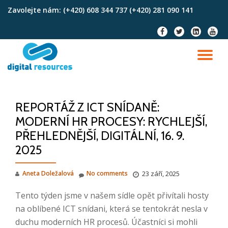
Zavolejte nám:
(+420) 608 344 737 (+420) 281 090 141
Skip
fa-
fa-
fa-
fa-
to
facebook
twitter
linkedin-
youtu
content
square
TO
NA
REPORTÁŽ Z ICT SNÍDANĚ:
MODERNÍ HR PROCESY: RYCHLEJŠÍ,
PŘEHLEDNĚJŠÍ, DIGITÁLNÍ, 16. 9.
2025
Aneta Doležalová
No comments
23 září, 2025
Tento týden jsme v našem sídle opět přivítali hosty
na oblíbené ICT snídani, která se tentokrát nesla v
duchu moderních HR procesů. Účastníci si mohli