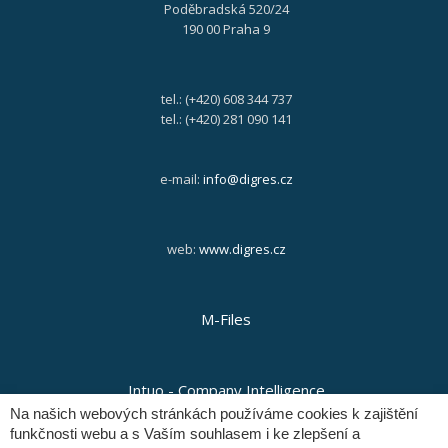
Poděbradská 520/24
190 00 Praha 9
tel.: (+420) 608 344 737
tel.: (+420) 281 090 141
e-mail:
info@digres.cz
web:
www.digres.cz
M-Files
Intuo - Company Intelligence
Na našich webových stránkách používáme cookies k zajištění
funkčnosti webu a s Vaším souhlasem i ke zlepšení a