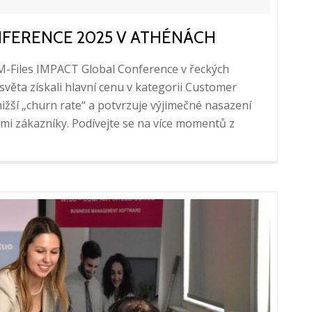
NFERENCE 2025 V ATHÉNÁCH
í M-Files IMPACT Global Conference v řeckých
věta získali hlavní cenu v kategorii Customer
ižší „churn rate“ a potvrzuje výjimečné nasazení
imi zákazníky. Podívejte se na více momentů z