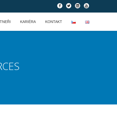
fa-
fa-
fa-
fa-
facebook
twitter
linkedin-
youtube
square
TNEŘI
KARIÉRA
KONTAKT
RCES