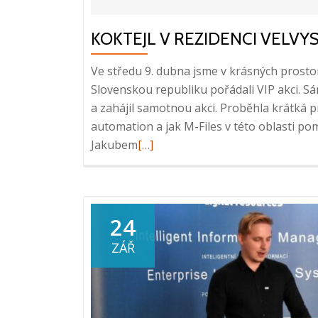
KOKTEJL V REZIDENCI VELVYSL
Ve středu 9. dubna jsme v krásných prosto
Slovenskou republiku pořádali VIP akci. S
a zahájil samotnou akci. Proběhla krátká
automation a jak M-Files v této oblasti po
Read
Jakubem
[…]
more
about
Koktejl
v
24
rezidenci
ZÁŘ
velvyslance
Finska,
9.
4.