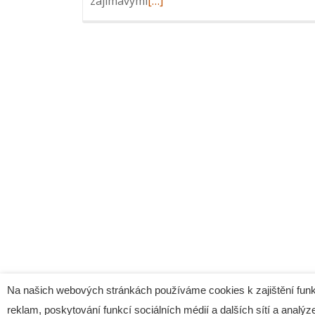
Read
zajímavými
[…]
more
about
Reportáž
z
ICT
snídaně:
AI
a
Knowledge
Work
Automation,
18.
9.
2024
Na našich webových stránkách používáme cookies k zajištění funk
reklam, poskytování funkcí sociálních médií a dalších sítí a analýze