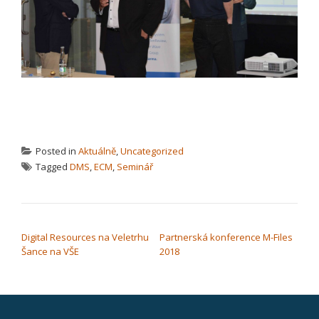
Posted in
Aktuálně
,
Uncategorized
Tagged
DMS
,
ECM
,
Seminář
NAVIGACE PRO PŘÍSPĚVEK
Digital Resources na Veletrhu
Partnerská konference M-Files
Šance na VŠE
2018