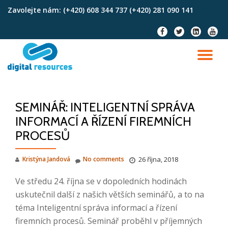
Zavolejte nám:
(+420) 608 344 737 (+420) 281 090 141
Skip
fa-
fa-
fa-
fa-
to
facebook
twitter
linkedin-
youtu
content
square
TO
NA
SEMINÁŘ: INTELIGENTNÍ SPRÁVA
INFORMACÍ A ŘÍZENÍ FIREMNÍCH
PROCESŮ
Kristýna Jandová
No comments
26 října, 2018
Ve středu 24. října se v dopoledních hodinách
uskutečnil další z našich větších seminářů, a to na
téma Inteligentní správa informací a řízení
firemních procesů. Seminář proběhl v příjemných