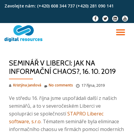
Zavolejte nám:
(+420) 608 344 737 (+420) 281 090 141
Skip
fa-
fa-
fa-
fa-
to
facebook
twitter
linkedin-
youtu
content
square
TO
NA
SEMINÁŘ V LIBERCI: JAK NA
INFORMAČNÍ CHAOS?, 16. 10. 2019
Kristýna Jandová
No comments
17 října, 2019
Ve středu 16. října jsme uspořádali další z našich
seminářů, a to v severočeském Liberci ve
spolupráci se společností
STAPRO Liberec
software, s.r.o
. Tématem semináře byla eliminace
informačního chaosu ve firmách pomocí moderních