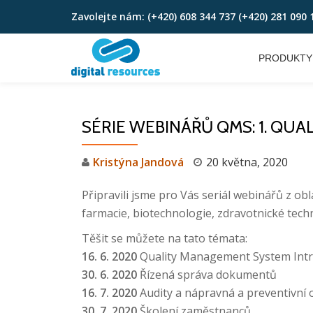
Zavolejte nám:
(+420) 608 344 737 (+420) 281 090 
Skip
to
PRODUKTY
content
SÉRIE WEBINÁŘŮ QMS: 1. QUALI
Kristýna Jandová
20 května, 2020
Připravili jsme pro Vás seriál webinářů z obl
farmacie, biotechnologie, zdravotnické tech
Těšit se můžete na tato témata:
16. 6. 2020
Quality Management System Int
30. 6. 2020
Řízená správa dokumentů
16. 7. 2020
Audity a nápravná a preventivní 
30. 7. 2020
Školení zaměstnanců