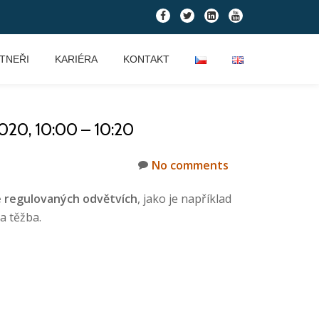
fa-
fa-
fa-
fa-
facebook
twitter
linkedin-
youtube
square
TNEŘI
KARIÉRA
KONTAKT
0, 10:00 – 10:20
No comments
 regulovaných odvětvích
, jako je například
a těžba.