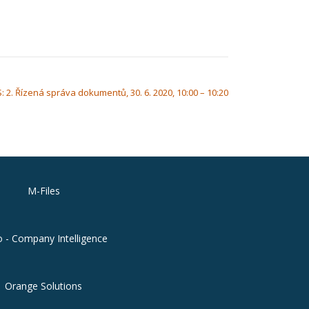
 2. Řízená správa dokumentů, 30. 6. 2020, 10:00 – 10:20
M-Files
o - Company Intelligence
Orange Solutions