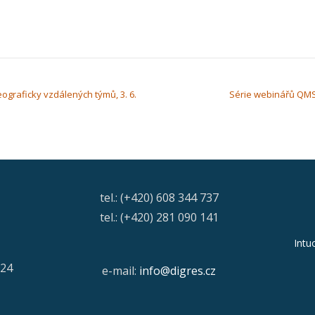
ograficky vzdálených týmů, 3. 6.
Série webinářů QMS:
tel.: (+420) 608 344 737
tel.: (+420) 281 090 141
Intu
/24
e-mail:
info@digres.cz