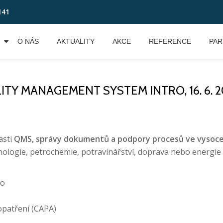
141
O NÁS
AKTUALITY
AKCE
REFERENCE
PAR
TY MANAGEMENT SYSTEM INTRO, 16. 6. 202
asti
QMS, správy dokumentů a podpory procesů ve vysoce
nologie, petrochemie, potravinářství, doprava nebo energie 
ro
opatření (CAPA)