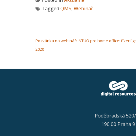
Tagged
QMS
,
Webinář
NAVIGACE PRO PŘÍSPĚVEK
Pozvánka na webinář: INTUO pro home office: řízení ge
2020
Poděbradská 520
190 00 Praha 9