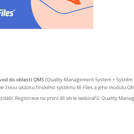
vod do oblasti QMS
(Quality Management System = Systém ří
me živou ukázku finského systému M-Files a jeho modulu Q
zvlášť. Registrace na první díl série webinářů: Quality Mana