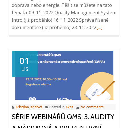
doprava nebo energie. Těšit se můžete na tato
témata: 09. 11. 2022 Quality Management System
Intro (již proběhlo) 16. 11. 2022 Správa řízené
Read
dokumentace (již proběhlo) 23. 11. 2022
[…]
more
about
Série
webinářů
01
QMS:
LIS
4.
Školení
zaměstnanců,
30.
11.
Kristýna Jandová
Posted in
Akce
No comments
2022,
SÉRIE WEBINÁŘŮ QMS: 3. AUDITY
10:00
–