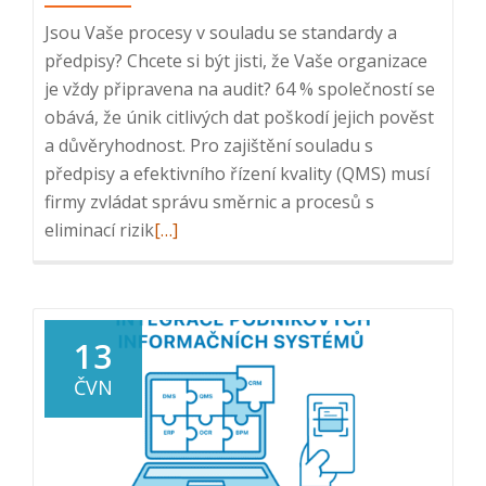
Jsou Vaše procesy v souladu se standardy a
předpisy? Chcete si být jisti, že Vaše organizace
je vždy připravena na audit? 64 % společností se
obává, že únik citlivých dat poškodí jejich pověst
a důvěryhodnost. Pro zajištění souladu s
předpisy a efektivního řízení kvality (QMS) musí
firmy zvládat správu směrnic a procesů s
Read
eliminací rizik
[…]
more
about
Webinář:
Dodržování
13
směrnic,
ČVN
compliance,
QMS,
11.
12.