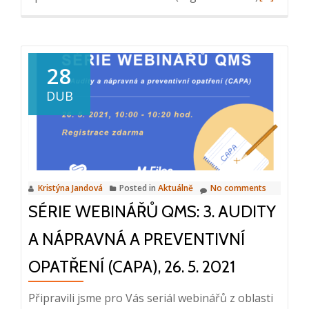
more
about
Série
webinářů
28
QMS:
DUB
4.
Školení
zaměstna
2.
6.
Kristýna Jandová
Posted in
Aktuálně
No comments
2021,
SÉRIE WEBINÁŘŮ QMS: 3. AUDITY
10:00
–
A NÁPRAVNÁ A PREVENTIVNÍ
10:20
OPATŘENÍ (CAPA), 26. 5. 2021
Připravili jsme pro Vás seriál webinářů z oblasti