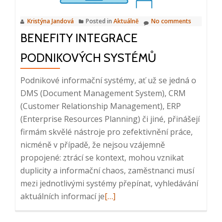
2024,
Kristýna Jandová
Posted in
Aktuálně
No comments
10:00
BENEFITY INTEGRACE
–
10:20
PODNIKOVÝCH SYSTÉMŮ
Podnikové informační systémy, ať už se jedná o
DMS (Document Management System), CRM
(Customer Relationship Management), ERP
(Enterprise Resources Planning) či jiné, přinášejí
firmám skvělé nástroje pro zefektivnění práce,
nicméně v případě, že nejsou vzájemně
propojené: ztrácí se kontext, mohou vznikat
duplicity a informační chaos, zaměstnanci musí
mezi jednotlivými systémy přepínat, vyhledávání
Read
aktuálních informací je
[…]
more
about