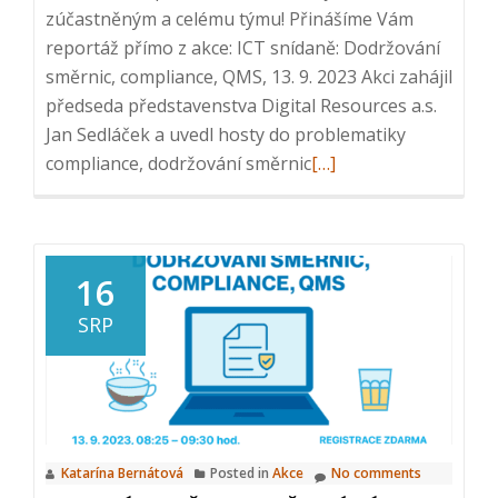
zúčastněným a celému týmu! Přinášíme Vám
reportáž přímo z akce: ICT snídaně: Dodržování
směrnic, compliance, QMS, 13. 9. 2023 Akci zahájil
předseda představenstva Digital Resources a.s.
Jan Sedláček a uvedl hosty do problematiky
Read
compliance, dodržování směrnic
[…]
more
about
ICT
snídaně:
16
Dodržování
SRP
směrnic,
compliance,
QMS,
13.
září
Katarína Bernátová
Posted in
Akce
No comments
2023