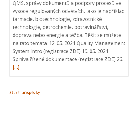
QMS, správy dokumentů a podpory procesů ve
vysoce regulovaných odvětvích, jako je například
farmacie, biotechnologie, zdravotnické
technologie, petrochemie, potravinářství,
doprava nebo energie a těžba. Těšit se můžete
na tato témata: 12. 05. 2021 Quality Management
System Intro (registrace ZDE) 19. 05. 2021
Read
Správa řízené dokumentace (registrace ZDE) 26.
more
[…]
about
Série
webin
NAVIGACE
Starší příspěvky
QMS:
PRO
3.
PŘÍSPĚVKY
Audity
a
nápra