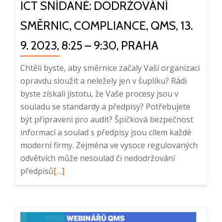
ICT SNÍDANĚ: DODRŽOVÁNÍ
SMĚRNIC, COMPLIANCE, QMS, 13.
9. 2023, 8:25 – 9:30, PRAHA
Chtěli byste, aby směrnice začaly Vaší organizaci
opravdu sloužit a neležely jen v šuplíku? Rádi
byste získali jistotu, že Vaše procesy jsou v
souladu se standardy a předpisy? Potřebujete
být připraveni pro audit? Špičková bezpečnost
informací a soulad s předpisy jsou cílem každé
moderní firmy. Zejména ve vysoce regulovaných
odvětvích může nesoulad či nedodržování
Read
předpisů
[…]
more
about
ICT