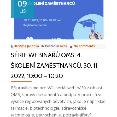
snídaně:
09
Dodržování
LIS
směrnic,
compliance,
QMS,
13.
9.
Kristýna Jandová
Posted in
Akce
No comments
2023,
SÉRIE WEBINÁŘŮ QMS: 4.
8:25
–
ŠKOLENÍ ZAMĚSTNANCŮ, 30. 11.
9:30,
Praha
2022, 10:00 – 10:20
Připravili jsme pro Vás seriál webinářů z oblasti
QMS, správy dokumentů a podpory procesů ve
vysoce regulovaných odvětvích, jako je například
farmacie, biotechnologie, zdravotnické
technologie, petrochemie, potravinářství,