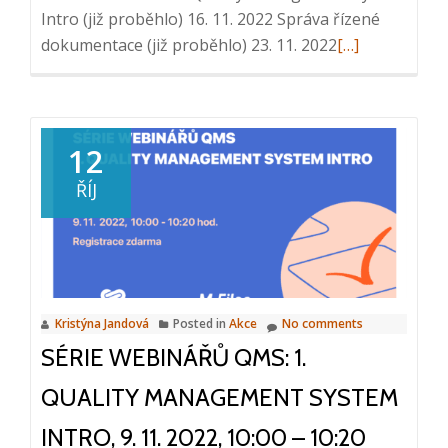
Intro (již proběhlo) 16. 11. 2022 Správa řízené
Read
dokumentace (již proběhlo) 23. 11. 2022
[…]
more
about
Série
webinářů
12
QMS:
ŘÍJ
2.
Správa
řízené
dokumentace,
16.
Kristýna Jandová
Posted in
Akce
No comments
11.
SÉRIE WEBINÁŘŮ QMS: 1.
2022,
10:00
QUALITY MANAGEMENT SYSTEM
–
10:20
INTRO, 9. 11. 2022, 10:00 – 10:20