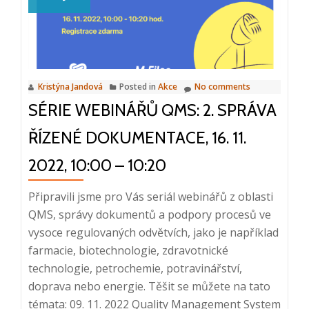
3.
Audity
a
nápravná
a
Kristýna Jandová
Posted in
Akce
No comments
preventivní
SÉRIE WEBINÁŘŮ QMS: 2. SPRÁVA
opatření
(CAPA),
ŘÍZENÉ DOKUMENTACE, 16. 11.
23.
11.
2022, 10:00 – 10:20
2022
Připravili jsme pro Vás seriál webinářů z oblasti
QMS, správy dokumentů a podpory procesů ve
vysoce regulovaných odvětvích, jako je například
farmacie, biotechnologie, zdravotnické
technologie, petrochemie, potravinářství,
doprava nebo energie. Těšit se můžete na tato
témata: 09. 11. 2022 Quality Management System