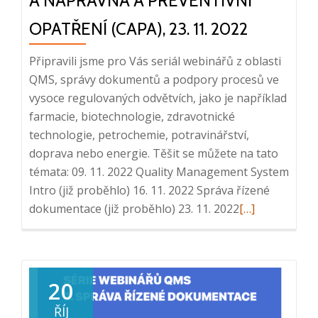
A NÁPRAVNÁ A PREVENTIVNÍ
10:20
OPATŘENÍ (CAPA), 23. 11. 2022
Připravili jsme pro Vás seriál webinářů z oblasti
QMS, správy dokumentů a podpory procesů ve
vysoce regulovaných odvětvích, jako je například
farmacie, biotechnologie, zdravotnické
technologie, petrochemie, potravinářství,
doprava nebo energie. Těšit se můžete na tato
témata: 09. 11. 2022 Quality Management System
Intro (již proběhlo) 16. 11. 2022 Správa řízené
Read
dokumentace (již proběhlo) 23. 11. 2022
[…]
more
about
Série
webinářů
20
QMS:
ŘÍJ