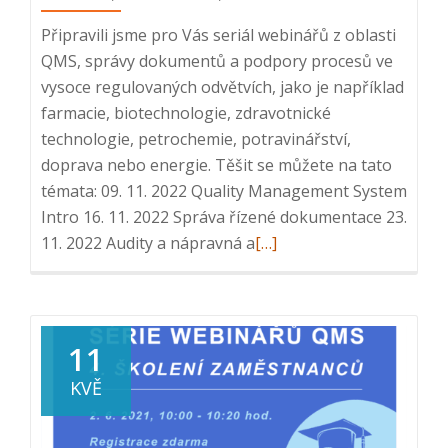
Připravili jsme pro Vás seriál webinářů z oblasti
QMS, správy dokumentů a podpory procesů ve
vysoce regulovaných odvětvích, jako je například
farmacie, biotechnologie, zdravotnické
technologie, petrochemie, potravinářství,
doprava nebo energie. Těšit se můžete na tato
témata: 09. 11. 2022 Quality Management System
Intro 16. 11. 2022 Správa řízené dokumentace 23.
Read
11. 2022 Audity a nápravná a
[…]
more
about
Série
webinářů
11
QMS:
KVĚ
1.
Quality