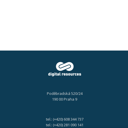
a
preven
opatře
(CAPA)
26.
5.
2021
Poděbradská 520/24
190 00 Praha 9
tel.: (+420) 608 344 737
tel.: (+420) 281 090 141