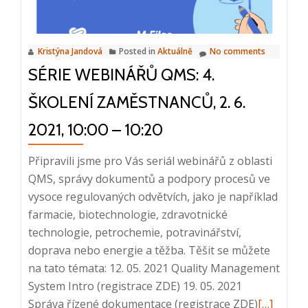
Management
System
Intro,
Kristýna Jandová
Posted in
Aktuálně
No comments
9.
SÉRIE WEBINÁŘŮ QMS: 4.
11.
2022,
ŠKOLENÍ ZAMĚSTNANCŮ, 2. 6.
10:00
–
2021, 10:00 – 10:20
10:20
Připravili jsme pro Vás seriál webinářů z oblasti
QMS, správy dokumentů a podpory procesů ve
vysoce regulovaných odvětvích, jako je například
farmacie, biotechnologie, zdravotnické
technologie, petrochemie, potravinářství,
doprava nebo energie a těžba. Těšit se můžete
na tato témata: 12. 05. 2021 Quality Management
System Intro (registrace ZDE) 19. 05. 2021
Read
Správa řízené dokumentace (registrace ZDE)
[…]