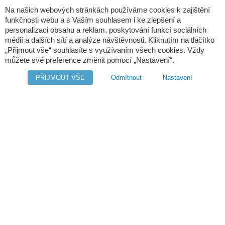
Na našich webových stránkách používáme cookies k zajištění
funkčnosti webu a s Vaším souhlasem i ke zlepšení a
e-mail:
info@digres.cz
personalizaci obsahu a reklam, poskytování funkcí sociálních
médií a dalších sítí a analýze návštěvnosti. Kliknutím na tlačítko
„Přijmout vše“ souhlasíte s využívaním všech cookies. Vždy
web:
www.digres.cz
můžete své preference změnit pomocí „Nastavení“.
PŘIJMOUT VŠE
Odmítnout
Nastavení
M-Files
Intuo - Company Intelligence
Orange Solutions
Copyright © Digital Resources a.s.
Secondary