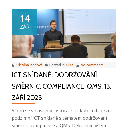
Benefity
integrace
14
podnikových
ZÁŘ
systémů
Kristýna Jandová
Posted in
Akce
No comments
ICT SNÍDANĚ: DODRŽOVÁNÍ
SMĚRNIC, COMPLIANCE, QMS, 13.
ZÁŘÍ 2023
Včera se v našich prostorách uskutečnila první
podzimní ICT snídaně s tématem dodržování
směrnic, compliance a QMS. Děkujeme všem