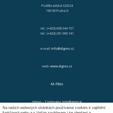
Poděbradská 520/24
190 00 Praha 9
tel.: (+420) 608 344 737
tel.: (+420) 281 090 141
e-mail:
info@digres.cz
web:
www.digres.cz
M-Files
Intuo - Company Intelligence
Na našich webových stránkách používáme cookies k zajištění
funkčnosti webu a s Vaším souhlasem i ke zlepšení a