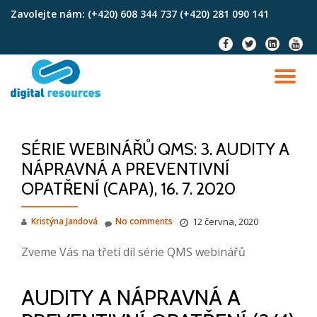
Zavolejte nám:
(+420) 608 344 737 (+420) 281 090 141
Skip
fa-
fa-
fa-
fa-
to
facebook
twitter
linkedin-
youtu
content
square
TO
NA
SÉRIE WEBINÁŘŮ QMS: 3. AUDITY A
NÁPRAVNÁ A PREVENTIVNÍ
OPATŘENÍ (CAPA), 16. 7. 2020
Kristýna Jandová
No comments
12 června, 2020
Zveme Vás na třetí díl série QMS webinářů
AUDITY A NÁPRAVNÁ A