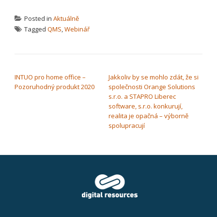
Posted in
Aktuálně
Tagged
QMS
,
Webinář
NAVIGACE PRO PŘÍSPĚVEK
INTUO pro home office –
Jakkoliv by se mohlo zdát, že si
Pozoruhodný produkt 2020
společnosti Orange Solutions
s.r.o. a STAPRO Liberec
software, s.r.o. konkurují,
realita je opačná – výborně
spolupracují