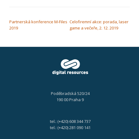
NAVIGACE PRO PŘÍSPĚVEK
Partnerská konference M-Files
Celofiremní akce: porada, laser
2019
game a večeře, 2. 12. 2019
Poděbradská 520/24
190 00 Praha 9
tel.: (+420) 608 344 737
tel.: (+420) 281 090 141