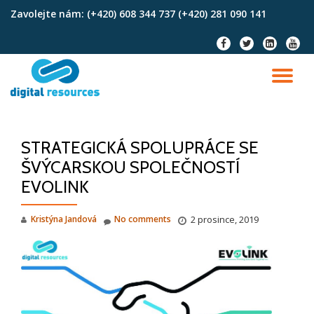
Zavolejte nám:
(+420) 608 344 737 (+420) 281 090 141
Skip
fa-
fa-
fa-
fa-
to
facebook
twitter
linkedin-
youtu
content
square
TO
NA
STRATEGICKÁ SPOLUPRÁCE SE
ŠVÝCARSKOU SPOLEČNOSTÍ
EVOLINK
Kristýna Jandová
No comments
2 prosince, 2019