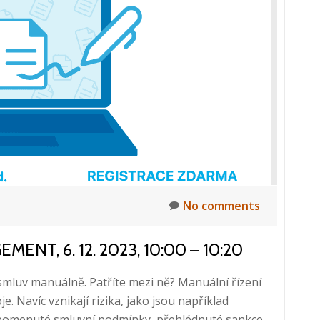
Document
Management
System,
15.
11.
2023,
Bratislava
No comments
T, 6. 12. 2023, 10:00 – 10:20
 smluv manuálně. Patříte mezi ně? Manuální řízení
e. Navíc vznikají rizika, jako jsou například
opomenuté smluvní podmínky, přehlédnuté sankce