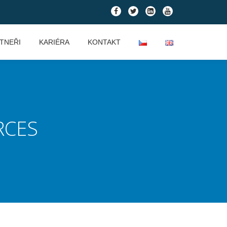
fa-
fa-
fa-
fa-
facebook
twitter
linkedin-
youtube
square
TNEŘI
KARIÉRA
KONTAKT
RCES