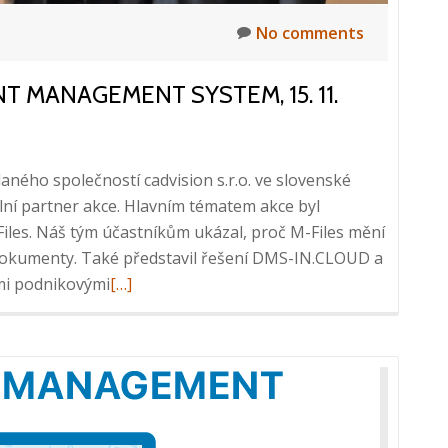
No comments
T MANAGEMENT SYSTEM, 15. 11.
aného společností cadvision s.r.o. ve slovenské
ální partner akce. Hlavním tématem akce byl
s. Náš tým účastníkům ukázal, proč M-Files mění
dokumenty. Také představil řešení DMS-IN.CLOUD a
Read
ími podnikovými
[…]
more
about
Seminár
M-
Files
|