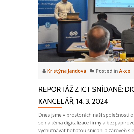
automatizace
tvorby
dokumentů,
7.
8.
2024,
10:00
–
10:20
Kristýna Jandová
Posted in
Akce
REPORTÁŽ Z ICT SNÍDANĚ: DI
KANCELÁŘ, 14. 3. 2024
Dnes jsme v prostorách naší společnosti or
se na téma digitalizace firmy a bezpapírov
vychutnávat bohatou snídani a zároveň sl