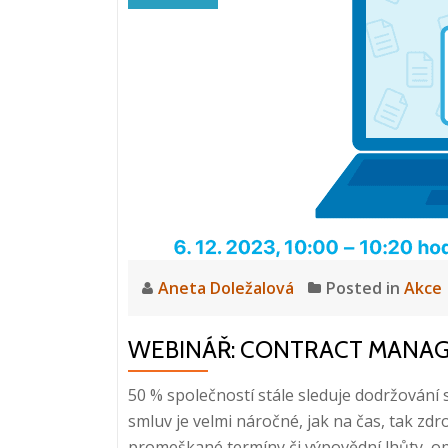
Aneta Doležalová
Posted in
Akce
WEBINÁŘ: CONTRACT MANAGEMEN
50 % společností stále sleduje dodržování
smluv je velmi náročné, jak na čas, tak zdroj
promeškané termíny či výpovědní lhůty, 