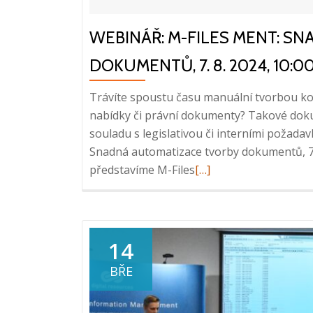
WEBINÁŘ: M-FILES MENT: S
DOKUMENTŮ, 7. 8. 2024, 10:00
Trávíte spoustu času manuální tvorbou k
nabídky či právní dokumenty? Takové dokum
souladu s legislativou či interními požada
Snadná automatizace tvorby dokumentů, 7. 
Read
představíme M-Files
[…]
more
about
Webinář:
M-
14
Files
BŘE
Ment:
Snadná