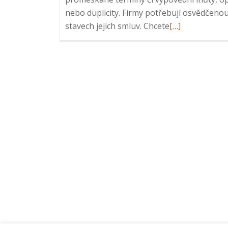
nebo duplicity. Firmy potřebují osvědčenou
Read
stavech jejich smluv. Chcete
[…]
more
about
Webinář:
Contract
Management,
6.
12.
2023,
10:00
–
10:20