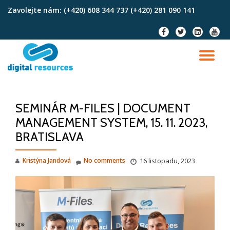
Zavolejte nám:
(+420) 608 344 737 (+420) 281 090 141
Skip
fa-
fa-
fa-
fa-
to
facebook
twitter
linkedin-
youtu
content
square
TO
NA
SEMINÁR M-FILES | DOCUMENT
MANAGEMENT SYSTEM, 15. 11. 2023,
BRATISLAVA
Kristýna Jandová
No comments
16 listopadu, 2023