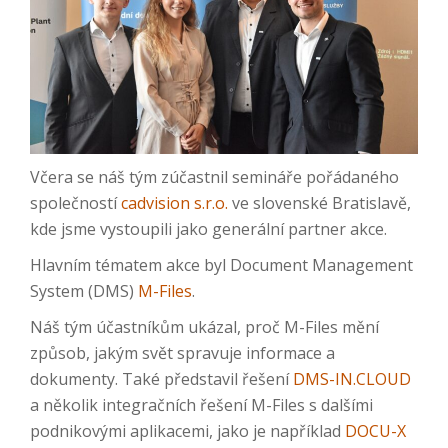
Včera se náš tým zúčastnil semináře pořádaného
společností
cadvision s.r.o.
ve slovenské Bratislavě,
kde jsme vystoupili jako generální partner akce.
Hlavním tématem akce byl Document Management
System (DMS)
M-Files
.
Náš tým účastníkům ukázal, proč M-Files mění
způsob, jakým svět spravuje informace a
dokumenty. Také představil řešení
DMS-IN.CLOUD
a několik integračních řešení M-Files s dalšími
podnikovými aplikacemi, jako je například
DOCU-X