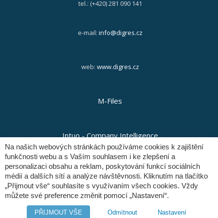
tel.: (+420) 281 090 141
e-mail:
info@digres.cz
web:
www.digres.cz
M-Files
Intuo - Company Intelligence
Na našich webových stránkách používáme cookies k zajištění
funkčnosti webu a s Vaším souhlasem i ke zlepšení a
personalizaci obsahu a reklam, poskytování funkcí sociálních
Orange Solutions
médií a dalších sítí a analýze návštěvnosti. Kliknutím na tlačítko
„Přijmout vše“ souhlasíte s využívaním všech cookies. Vždy
můžete své preference změnit pomocí „Nastavení“.
Copyright © Digital Resources a.s.
PŘIJMOUT VŠE
Odmítnout
Nastavení