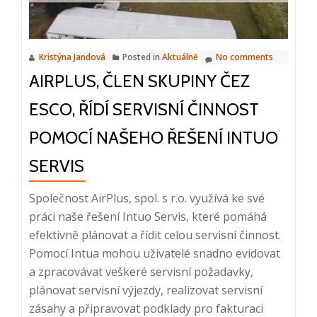
17.
5.
2023,
Kristýna Jandová
Posted in
Aktuálně
No comments
10:00
AIRPLUS, ČLEN SKUPINY ČEZ
–
10:20
ESCO, ŘÍDÍ SERVISNÍ ČINNOST
POMOCÍ NAŠEHO ŘEŠENÍ INTUO
SERVIS
Společnost AirPlus, spol. s r.o. využívá ke své
práci naše řešení Intuo Servis, které pomáhá
efektivně plánovat a řídit celou servisní činnost.
Pomocí Intua mohou uživatelé snadno evidovat
a zpracovávat veškeré servisní požadavky,
plánovat servisní výjezdy, realizovat servisní
zásahy a připravovat podklady pro fakturaci