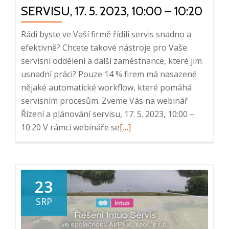
2023,
SERVISU, 17. 5. 2023, 10:00 – 10:20
8:25
–
Rádi byste ve Vaší firmě řídili servis snadno a
9:30
efektivně? Chcete takové nástroje pro Vaše
servisní oddělení a další zaměstnance, které jim
usnadní práci? Pouze 14 % firem má nasazené
nějaké automatické workflow, které pomáhá
servisním procesům. Zveme Vás na webinář
Řízení a plánování servisu, 17. 5. 2023, 10:00 –
Read
10:20 V rámci webináře se
[…]
more
about
Webinář:
Řízení
23
a
SRP
plánování
servisu,