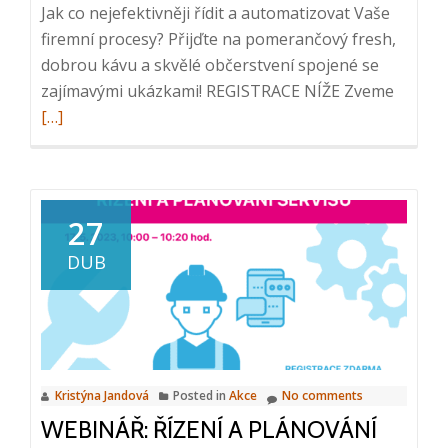
Jak co nejefektivněji řídit a automatizovat Vaše
firemní procesy? Přijďte na pomerančový fresh,
dobrou kávu a skvělé občerstvení spojené se
Read
zajímavými ukázkami! REGISTRACE NÍŽE Zveme
more
[…]
about
ICT
snídaně
Inovac
27
v
DUB
oblasti
správy
dokum
a
informa
Kristýna Jandová
Posted in
Akce
No comments
18.
WEBINÁŘ: ŘÍZENÍ A PLÁNOVÁNÍ
10.