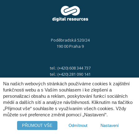
Poděbradská 520/24
190 00 Praha 9
tel.: (+420) 608 344 737
tel.: (+420) 281 090 141
Na našich webových stránkách používáme cookies k zajištění
funkčnosti webu a s Vaším souhlasem i ke zlepšení a
e-mail:
info@digres.cz
personalizaci obsahu a reklam, poskytování funkcí sociálních
médií a dalších sítí a analýze návštěvnosti. Kliknutím na tlačítko
„Přijmout vše“ souhlasíte s využívaním všech cookies. Vždy
web:
www.digres.cz
můžete své preference změnit pomocí „Nastavení“.
PŘIJMOUT VŠE
Odmítnout
Nastavení
M-Files