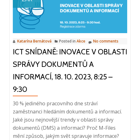
plánování
servisu,
21.
2.
2024,
Katarína Bernátová
Posted in
Akce
No comments
10:00
ICT SNÍDANĚ: INOVACE V OBLASTI
–
10:20
SPRÁVY DOKUMENTŮ A
INFORMACÍ, 18. 10. 2023, 8:25 –
9:30
30 % jediného pracovního dne stráví
zaměstnanci hledáním dokumentů a informací.
Jaké jsou nejnovější trendy v oblasti správy
dokumentů (DMS) a informací? Proč M-Files
mění způsob, jakým svět spravuje informace?