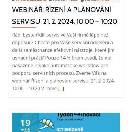
10:00
WEBINÁŘ: ŘÍZENÍ A PLÁNOVÁNÍ
–
10:20
SERVISU, 21. 2. 2024, 10:00 – 10:20
Rádi byste řídili servis ve Vaší firmě lépe než
doposud? Chcete pro Vaše servisní oddělení a
další zaměstnance efektivní nástroje, které jim
usnadní práci? Pouze 14 % firem uvádí, že má
nasazené nějaké automatické workflow pro
podporu servisních procesů. Zveme Vás na
webinář Řízení a plánování servisu, 21. 2. 2024,
Read
10:00 – 10:20 V rámci
[…]
more
about
Webinář:
Řízení
19
a
ZÁŘ