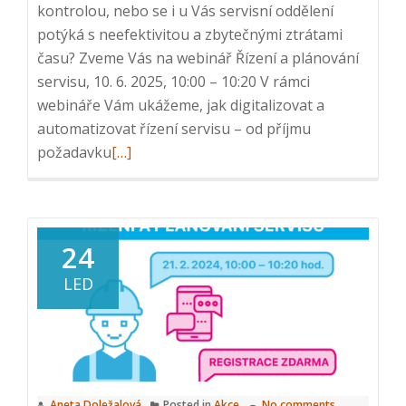
kontrolou, nebo se i u Vás servisní oddělení
potýká s neefektivitou a zbytečnými ztrátami
času? Zveme Vás na webinář Řízení a plánování
servisu, 10. 6. 2025, 10:00 – 10:20 V rámci
webináře Vám ukážeme, jak digitalizovat a
automatizovat řízení servisu – od příjmu
Read
požadavku
[…]
more
about
Webinář:
Řízení
24
a
LED
plánování
servisu,
10.
6.
2025,
Aneta Doležalová
Posted in
Akce
No comments