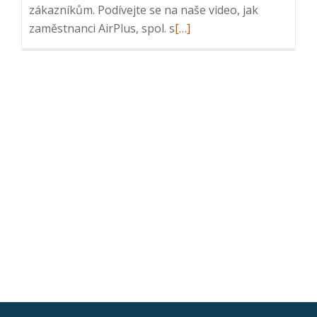
zákazníkům. Podívejte se na naše video, jak
Read
zaměstnanci AirPlus, spol. s
[…]
more
about
AirPlus,
člen
skupiny
ČEZ
ESCO,
řídí
servisní
činnost
pomocí
našeho
řešení
Intuo
Servis