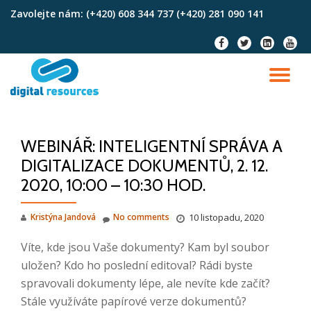
Zavolejte nám:
(+420) 608 344 737 (+420) 281 090 141
Skip
fa-
fa-
fa-
fa-
to
facebook
twitter
linkedin-
youtu
content
square
TO
NA
WEBINÁŘ: INTELIGENTNÍ SPRÁVA A
DIGITALIZACE DOKUMENTŮ, 2. 12.
2020, 10:00 – 10:30 HOD.
Kristýna Jandová
No comments
10 listopadu, 2020
Víte, kde jsou Vaše dokumenty? Kam byl soubor
uložen? Kdo ho poslední editoval? Rádi byste
spravovali dokumenty lépe, ale nevíte kde začít?
Stále využíváte papírové verze dokumentů?