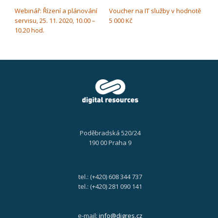
NAVIGACE PRO PŘÍSPĚVEK
Webinář: Řízení a plánování
Voucher na IT služby v hodnotě
servisu, 25. 11. 2020, 10.00 –
5 000 Kč
10.20 hod.
Poděbradská 520/24
190 00 Praha 9
tel.: (+420) 608 344 737
tel.: (+420) 281 090 141
e-mail:
info@digres.cz