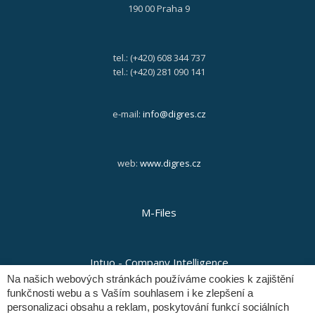
190 00 Praha 9
tel.: (+420) 608 344 737
tel.: (+420) 281 090 141
e-mail:
info@digres.cz
web:
www.digres.cz
M-Files
Intuo - Company Intelligence
Na našich webových stránkách používáme cookies k zajištění
funkčnosti webu a s Vaším souhlasem i ke zlepšení a
personalizaci obsahu a reklam, poskytování funkcí sociálních
Orange Solutions