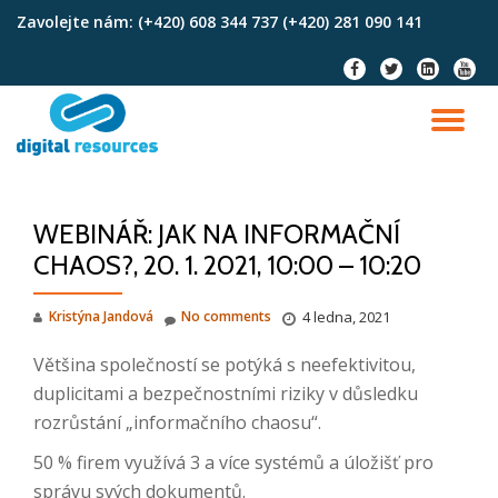
Zavolejte nám:
(+420) 608 344 737 (+420) 281 090 141
Skip
fa-
fa-
fa-
fa-
to
facebook
twitter
linkedin-
youtu
content
square
TO
NA
WEBINÁŘ: JAK NA INFORMAČNÍ
CHAOS?, 20. 1. 2021, 10:00 – 10:20
Kristýna Jandová
No comments
4 ledna, 2021
Většina společností se potýká s neefektivitou,
duplicitami a bezpečnostními riziky v důsledku
rozrůstání „informačního chaosu“.
50 % firem využívá 3 a více systémů a úložišť pro
správu svých dokumentů.