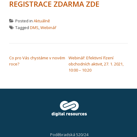
REGISTRACE ZDARMA ZDE
Posted in
Aktuálně
Tagged
DMS
,
Webinář
NAVIGACE PRO PŘÍSPĚVEK
Co pro Vás chystáme v novém
Webinář: Efektivní řízení
roce?
obchodních aktivit, 27. 1. 2021,
10:00 – 10:20
Poděbradská 520/24